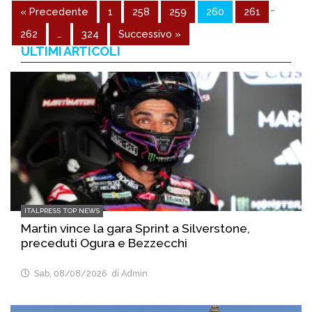
…
« Precedente
1
258
259
260
261
262
…
324
Successivo »
ULTIMI ARTICOLI
ITALPRESS TOP NEWS
Martin vince la gara Sprint a Silverstone,
preceduti Ogura e Bezzecchi
Sab, 08/08/2026
di Admin