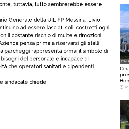
onte, tuttavia, tutto sembrerebbe essere
tario Generale della UIL FP Messina, Livio
tinuino ad essere lasciati soli, costretti ogni
n il costante rischio di multe e rimozioni
zienda pensa prima a riservarsi gli stalli
nda parcheggi rappresenta ormai il simbolo di
i bisogni del personale e incapace di
ITAL
tà che operatori sanitari e dipendenti
Cina
prev
Hon
one sindacale chiede:
Me