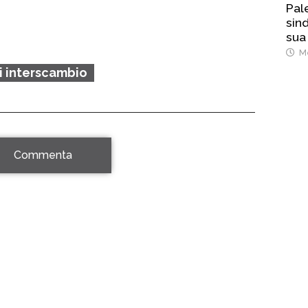
Pal
sind
sua
Me
 interscambio
Commenta