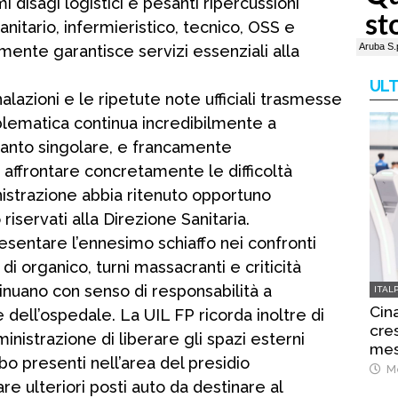
 disagi logistici e pesanti ripercussioni
nitario, infermieristico, tecnico, OSS e
ente garantisce servizi essenziali alla
ULT
azioni e le ripetute note ufficiali trasmesse
blematica continua incredibilmente a
tanto singolare, e francamente
 affrontare concretamente le difficoltà
nistrazione abbia ritenuto opportuno
riservati alla Direzione Sanitaria.
resentare l’ennesimo schiaffo nei confronti
di organico, turni massacranti e criticità
inuano con senso di responsabilità a
ITAL
Cina
le dell’ospedale. La UIL FP ricorda inoltre di
cre
inistrazione di liberare gli spazi esterni
mes
o presenti nell’area del presidio
Me
re ulteriori posti auto da destinare al