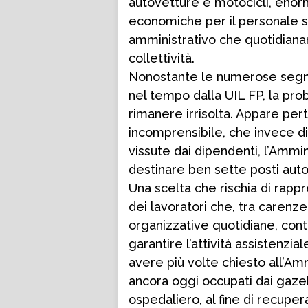
autovetture e motocicli, enormi
economiche per il personale sa
amministrativo che quotidianam
collettività.
Nonostante le numerose segnal
nel tempo dalla UIL FP, la pro
rimanere irrisolta. Appare per
incomprensibile, che invece di
vissute dai dipendenti, l’Ammi
destinare ben sette posti auto 
Una scelta che rischia di rapp
dei lavoratori che, tra carenze 
organizzative quotidiane, cont
garantire l’attività assistenzia
avere più volte chiesto all’Amm
ancora oggi occupati dai gazeb
ospedaliero, al fine di recupera