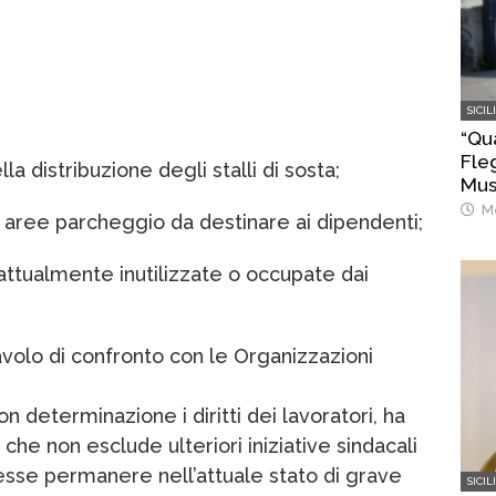
SICIL
“Qu
Fleg
a distribuzione degli stalli di sosta;
Mus
ban
Me
ori aree parcheggio da destinare ai dipendenti;
di A
 attualmente inutilizzate o occupate dai
avolo di confronto con le Organizzazioni
 determinazione i diritti dei lavoratori, ha
che non esclude ulteriori iniziative sindacali
esse permanere nell’attuale stato di grave
SICIL