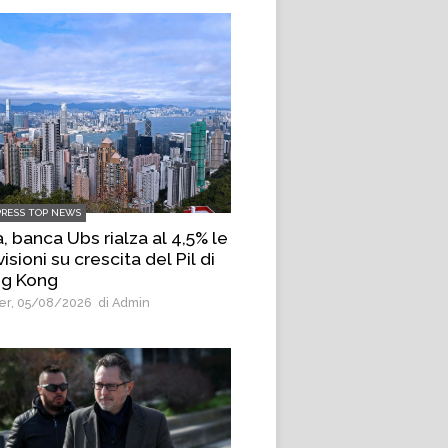
PRESS TOP NEWS
, banca Ubs rialza al 4,5% le
isioni su crescita del Pil di
g Kong
r, 05/08/2026
di Admin