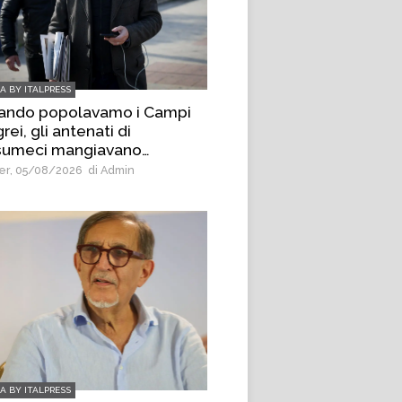
IA BY ITALPRESS
ando popolavamo i Campi
rei, gli antenati di
umeci mangiavano
ane”, è bufera sul deputato
r, 05/08/2026
di Admin
VS Borrelli
IA BY ITALPRESS