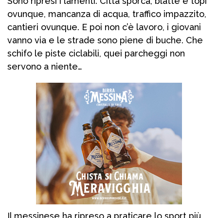
Sono ripresi i lamenti. Città sporca, blatte e topi
ovunque, mancanza di acqua, traffico impazzito,
cantieri ovunque. E poi non c’è lavoro, i giovani
vanno via e le strade sono piene di buche. Che
schifo le piste ciclabili, quei parcheggi non
servono a niente…
Il messinese ha ripreso a praticare lo sport più