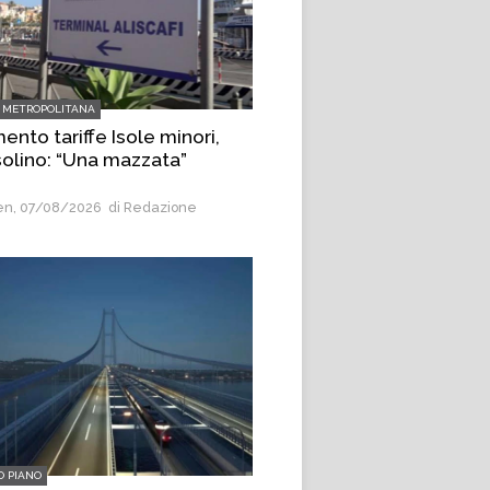
 METROPOLITANA
nto tariffe Isole minori,
olino: “Una mazzata”
n, 07/08/2026
di Redazione
O PIANO