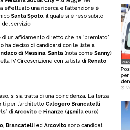
La
Messina Social City
– si legge nel
 effettuato una ricerca e l’attenzione è
omico
Santa Spoto
, il quale si è reso subito
del servizio.
o di un affidamento diretto che ha “premiato”
 ha deciso di candidarsi con le liste a
sindaco di Messina
.
Santa
(nota come
Sanny
)
ella IV Circoscrizione con la lista di
Renato
AREA
Pos
per
den
Ve
so, si sia tratta di una coincidenza. La terza
ti per l’architetto
Calogero Brancatelli
rls
” di
Arcovito
e
Finanze
(
45mila euro
).
o
,
Brancatelli
ed
Arcovito
sono candidati