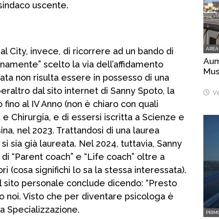
 sindaco uscente.
AREA
 City, invece, di ricorrere ad un bando di
Aume
anamente” scelto la via dell’affidamento
Mus
icata non risulta essere in possesso di una
eraltro dal sito internet di Sanny Spoto, la
Ve
fino al IV Anno (non è chiaro con quali
a e Chirurgia, e di essersi iscritta a Scienze e
na, nel 2023. Trattandosi di una laurea
i sia già laureata. Nel 2024, tuttavia, Sanny
 di “Parent coach” e “Life coach” oltre a
 (cosa significhi lo sa la stessa interessata).
ul sito personale conclude dicendo: “Presto
mo noi. Visto che per diventare psicologa è
a Specializzazione.
PRIM