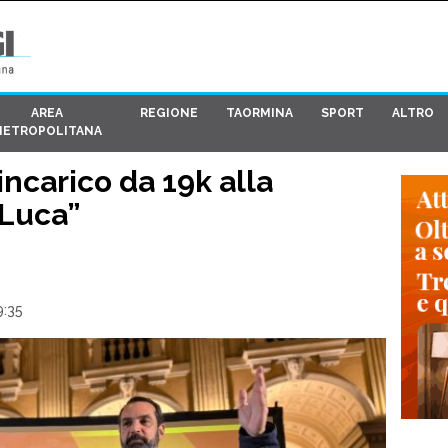
AREA
REGIONE
TAORMINA
SPORT
ALTRO
METROPOLITANA
’incarico da 19k alla
iLuca”
9:35