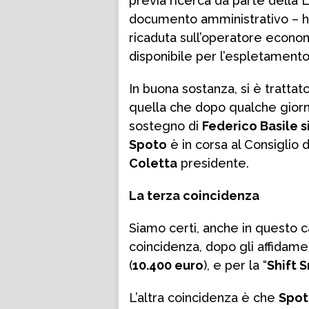
previa ricerca da parte della 
documento amministrativo – ha
ricaduta sull’operatore econ
disponibile per l’espletamento 
In buona sostanza, si è trattat
quella che dopo qualche giorno
sostegno di
Federico Basile 
Spoto
è in corsa al Consiglio d
Coletta
presidente.
La terza coincidenza
Siamo certi, anche in questo ca
coincidenza, dopo gli affidamen
(
10.400 euro
), e per la “
Shift S
L’altra coincidenza è che
Spot