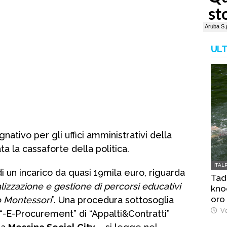
ULT
ativo per gli uffici amministrativi della
a la cassaforte della politica.
ITAL
i un incarico da quasi 19mila euro, riguarda
Tad
alizzazione e gestione di percorsi educativi
kno
oro
o Montessori
”. Una procedura sottosoglia
Ve
 “-E-Procurement” di “Appalti&Contratti”