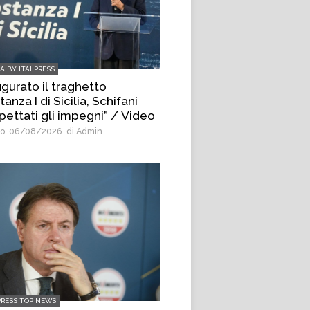
IA BY ITALPRESS
ugurato il traghetto
anza I di Sicilia, Schifani
pettati gli impegni” / Video
o, 06/08/2026
di Admin
PRESS TOP NEWS