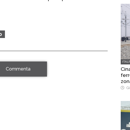
o
ITAL
Cina
Commenta
ferr
zon
Gi