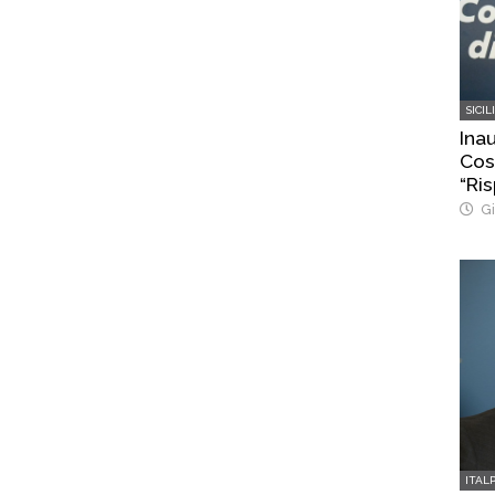
SICIL
Ina
Cost
“Ris
Gi
ITAL