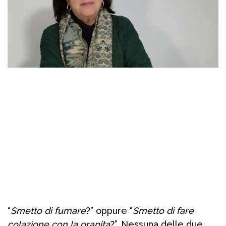
“
Smetto di fumare
?” oppure “
Smetto di fare
colazione con la granita
?”. Nessuna delle due.