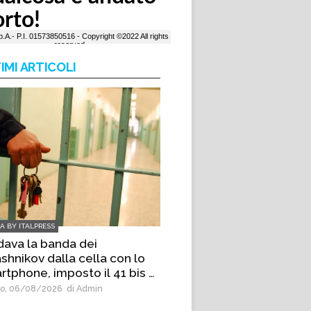
IMI ARTICOLI
IA BY ITALPRESS
dava la banda dei
shnikov dalla cella con lo
rtphone, imposto il 41 bis a
s emergente di Palermo
o, 06/08/2026
di Admin