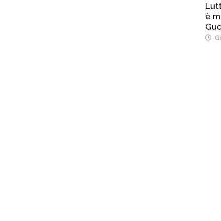
Lut
è m
Guc
Gi