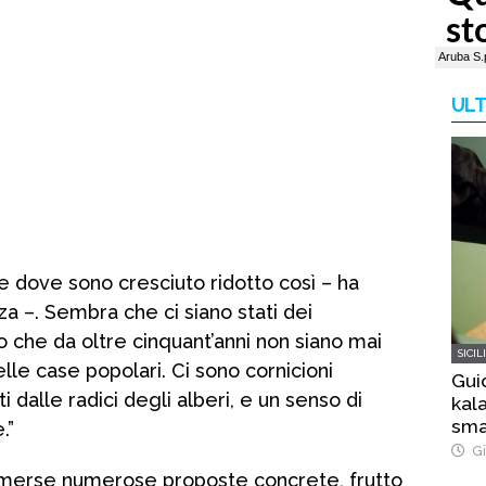
ULT
re dove sono cresciuto ridotto così – ha
za –. Sembra che ci siano stati dei
che da oltre cinquant’anni non siano mai
SICIL
elle case popolari. Ci sono cornicioni
Gui
ti dalle radici degli alberi, e un senso di
kala
sma
.”
bos
Gi
 emerse numerose proposte concrete, frutto