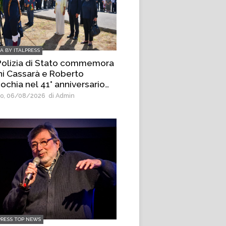
IA BY ITALPRESS
Polizia di Stato commemora
ni Cassarà e Roberto
ochia nel 41° anniversario
la loro uccisione
o, 06/08/2026
di Admin
PRESS TOP NEWS