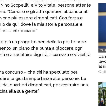
i Nino Scopelliti e Vito Vitale, persone attente
iere. “Camaro e gli altri quartieri abbandonati
evono più essere dimenticati. Con forza e
rio da qui, dove la mia storia personale e
esi si intrecciano.”
ere già un progetto ben definito per le aree
ento, un piano che punta a bloccare ogni
ITAL
ia e a restituire dignità, sicurezza e vivibilità
Cam
lavo
al r
a concluso – che chi ha speculato per
Gi
 dare la giusta importanza alle persone. La
, dai quartieri dimenticati, per costruire una
ina alla sua gente.”