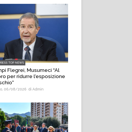
PRESS TOP NEWS
pi Flegrei, Musumeci “Al
ro per ridurre l’esposizione
ischio”
o, 06/08/2026
di Admin