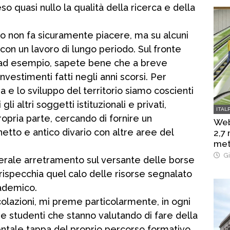
o quasi nullo la qualità della ricerca e della
to non fa sicuramente piacere, ma su alcuni
con un lavoro di lungo periodo. Sul fronte
, ad esempio, sapete bene che a breve
investimenti fatti negli anni scorsi. Per
a e lo sviluppo del territorio siamo coscienti
gli altri soggetti istituzionali e privati,
ITAL
ropria parte, cercando di fornire un
Web
etto e antico divario con altre aree del
2,7
met
Gi
nerale arretramento sul versante delle borse
ispecchia quel calo delle risorse segnalato
ademico.
olazioni, mi preme particolarmente, in ogni
e studenti che stanno valutando di fare della
ntale tappa del proprio percorso formativo.