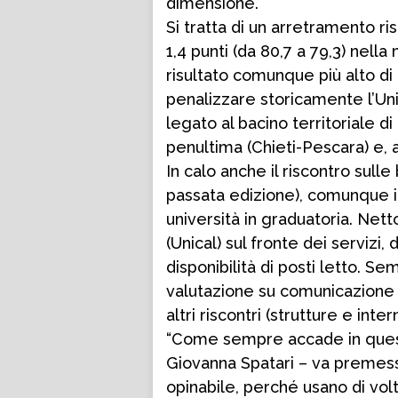
dimensione.
Si tratta di un arretramento ris
1,4 punti (da 80,7 a 79,3) nell
risultato comunque più alto di 
penalizzare storicamente l’Univ
legato al bacino territoriale di
penultima (Chieti-Pescara) e, a
In calo anche il riscontro sulle
passata edizione), comunque in
università in graduatoria. Netto
(Unical) sul fronte dei serviz
disponibilità di posti letto. S
valutazione su comunicazione e 
altri riscontri (strutture e inte
“Come sempre accade in queste
Giovanna Spatari – va premess
opinabile, perché usano di volt