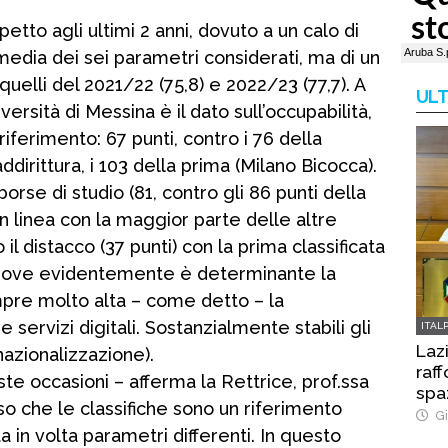
petto agli ultimi 2 anni, dovuto a un calo di
a media dei sei parametri considerati, ma di un
quelli del 2021/22 (75,8) e 2022/23 (77,7). A
ULT
ersità di Messina è il dato sull’occupabilità,
 riferimento: 67 punti, contro i 76 della
ddirittura, i 103 della prima (Milano Bicocca).
 borse di studio (81, contro gli 86 punti della
 linea con la maggior parte delle altre
 il distacco (37 punti) con la prima classificata
i, dove evidentemente è determinante la
empre molto alta – come detto – la
servizi digitali. Sostanzialmente stabili gli
ITAL
Laz
rnazionalizzazione).
raff
 occasioni – afferma la Rettrice, prof.ssa
spa
o che le classifiche sono un riferimento
Gi
a in volta parametri differenti. In questo