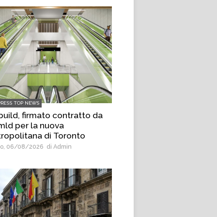
PRESS TOP NEWS
uild, firmato contratto da
 mld per la nuova
ropolitana di Toronto
o, 06/08/2026
di Admin