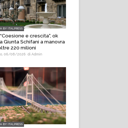
IA BY ITALPRESS
 “Coesione e crescita”, ok
la Giunta Schifani a manovra
ltre 220 milioni
o, 06/08/2026
di Admin
IA BY ITALPRESS