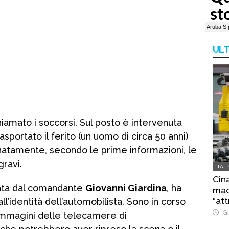
ULT
hiamato i soccorsi. Sul posto è intervenuta
sportato il ferito (un uomo di circa 50 anni)
tunatamente, secondo le prime informazioni, le
ravi.
ITAL
Cina
nata dal comandante
Giovanni Giardina
, ha
macc
“att
all’identità dell’automobilista. Sono in corso
Gi
 immagini delle telecamere di