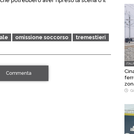
che potrebbero aver ripreso la scena o il
ale
omissione soccorso
tremestieri
ITAL
Cina
Commenta
ferr
zon
Gi