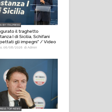
IA BY ITALPRESS
ugurato il traghetto
anza I di Sicilia, Schifani
pettati gli impegni” / Video
o, 06/08/2026
di Admin
PRESS TOP NEWS