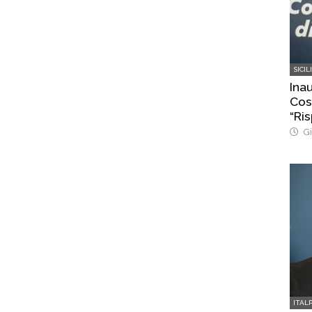
SICIL
Ina
Cost
“Ris
Gi
ITAL