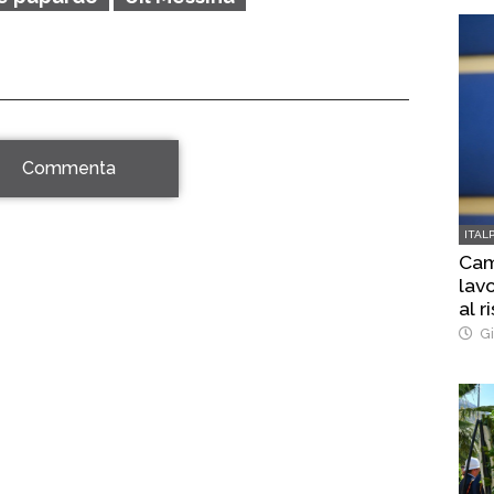
Commenta
ITAL
Cam
lavo
al r
Gi