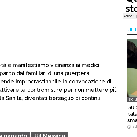
ULT
età e manifestiamo vicinanza ai medici
pardo dai familiari di una puerpera.
rende improcrastinabile la convocazione di
i attivare le contromisure per non mettere più
a Sanità, diventati bersaglio di continui
SICIL
Gui
kala
sma
bos
Gi
e papardo
Uil Messina