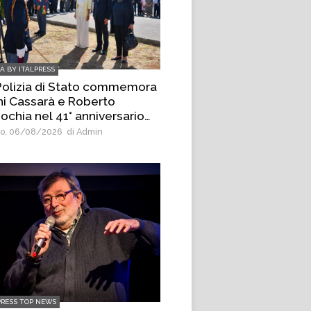
IA BY ITALPRESS
Polizia di Stato commemora
ni Cassarà e Roberto
ochia nel 41° anniversario
la loro uccisione
o, 06/08/2026
di Admin
PRESS TOP NEWS