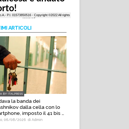
IMI ARTICOLI
IA BY ITALPRESS
dava la banda dei
shnikov dalla cella con lo
rtphone, imposto il 41 bis a
s emergente di Palermo
o, 06/08/2026
di Admin