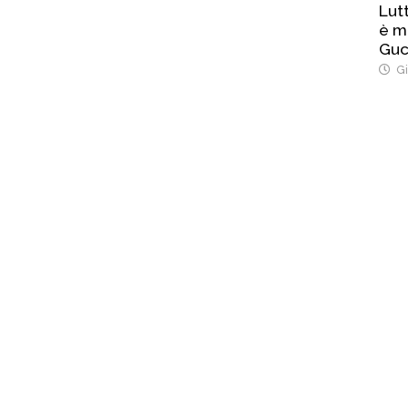
Lut
è m
Guc
Gi