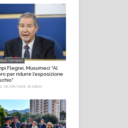
PRESS TOP NEWS
pi Flegrei, Musumeci “Al
ro per ridurre l’esposizione
ischio”
o, 06/08/2026
di Admin