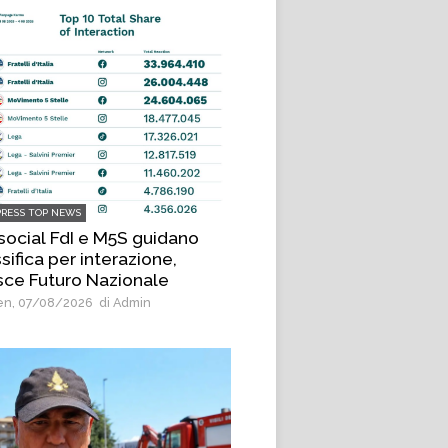
PRESS TOP NEWS
 social FdI e M5S guidano
sifica per interazione,
sce Futuro Nazionale
n, 07/08/2026
di Admin