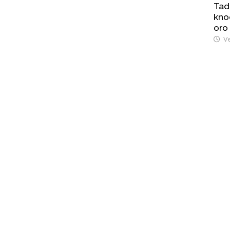
Tad
kno
oro
Ve