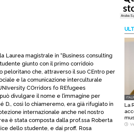
ULT
la Laurea magistrale in “Business consulting
udente giunto con il primo corridoio
o peloritano che, attraverso il suo CEntro per
sociale e la comunicazione interculturale
 UNIversity COrridors fo REfugees
 può divulgare il nome e l’immagine per
ITAL
é D., così lo chiameremo, era già rifugiato in
La 
acc
rotezione internazionale anche nel nostro
mus
ea è stata composta dalla prof.ssa Roberta
Ve
ce dello studente, e dai proff. Rosa