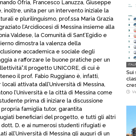
dinando Ofria, Francesco Lanuzza, Giuseppe
, inoltre, unita per un intervento iniziale la
turali e plurilinguismo, prof.ssa Maria Grazia
ngraziato l’Arcidiocesi di Messina insieme alla
nia Valdese, la Comunità di Sant’Egidio e
ierno dimostra la valenza della
inclusione accademica e sociale degli
aggia a rafforzare le buone pratiche per un
ITAL
lettività”.Il progetto UNICORE, di cui è
Sui
teneo il prof. Fabio Ruggiano è, infatti,
clas
locali attivata dall’Università di Messina,
cre
entono l’Università e la città di Messina come
Ve
studente prima di iniziare la discussione
propria famiglia tutor, garantita
ugiati beneficiari del progetto, e tutti gli altri
 dott. D. e ai numerosi studenti rifugiati e
ati all’Università di Messina gli auguri di un