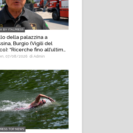
IA BY ITALPRESS
lo della palazzina a
ina, Burgio (Vigili del
o): “Ricerche fino all’ultimo
nello di materiale”
n, 07/08/2026
di Admin
PRESS TOP NEWS