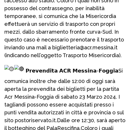
l’accesso allo stadio. Coloro i quali non sono in
possesso del contrassegno, per inabilità
temporanee, si comunica che la Misericordia
effettuerà un servizio di trasporto con propri
mezzi, dallo sbarramento fronte curva-Sud. In
questo caso è necessario prenotare il trasporto
inviando una mail a biglietteria@acr.messina.it
(indicando nell’oggetto Trasporto Misericordia).
𝗣𝗿𝗲𝘃𝗲𝗻𝗱𝗶𝘁𝗮 𝗔𝗖𝗥 𝗠𝗲𝘀𝘀𝗶𝗻𝗮-𝗙𝗼𝗴𝗴𝗶𝗮Si
comunica inoltre che dalle 12:00 di oggi sarà
aperta la prevendita dei biglietti per la partita
Acr Messina-Foggia di sabato 23 Marzo 2024. I
tagliandi possono essere acquistati presso i
punti vendita autorizzati in città e provincia o sul
sito postoriservato.it.Dalle ore 12:30, sarà aperto
il botteghino del PalaRescifina.Coloro i quali