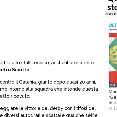
ULT
ltre allo staff tecnico, anche il presidente
ietro Sciotto
.
ontro il Catania, giunto dopo quasi 20 anni,
ITAL
smo intorno alla squadra che intende questa
Mar
fetto ricevuto.
“Ges
risp
ggiare la vittoria del derby con i tifosi del
Sa
 diversi autografi e scattare qualche selfie