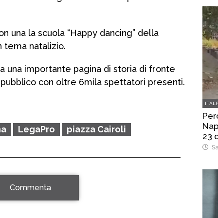
on una la scuola “Happy dancing” della
in tema natalizio.
tta una importante pagina di storia di fronte
 pubblico con oltre 6mila spettatori presenti.
ITAL
Perq
Napo
na
LegaPro
piazza Cairoli
23 
Sa
Commenta