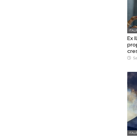
ITAL
Ex I
pro
cre
Sa
ITAL