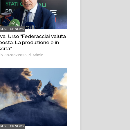
PRESS TOP NEWS
lva, Urso “Federacciai valuta
posta. La produzione è in
scita”
b, 08/08/2026
di Admin
PRESS TOP NEWS