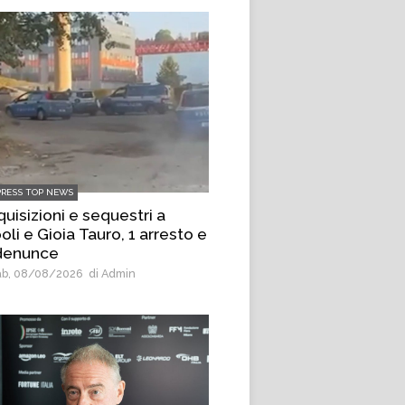
PRESS TOP NEWS
uisizioni e sequestri a
li e Gioia Tauro, 1 arresto e
denunce
b, 08/08/2026
di Admin