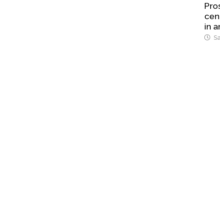
Pro
cene
in a
Sa