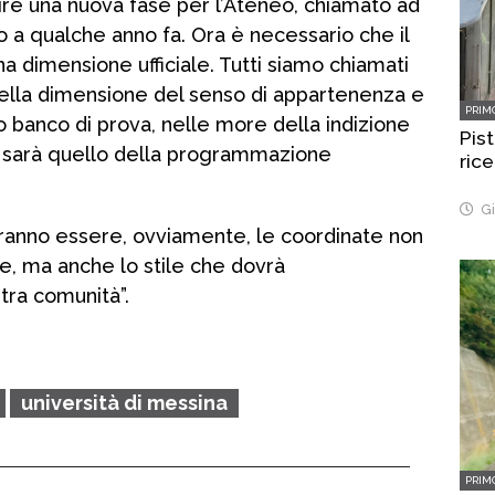
ire una nuova fase per l’Ateneo, chiamato ad
no a qualche anno fa. Ora è necessario che il
na dimensione ufficiale. Tutti siamo chiamati
 nella dimensione del senso di appartenenza e
PRIM
imo banco di prova, nelle more della indizione
Pist
, sarà quello della programmazione
rice
Gi
vranno essere, ovviamente, le coordinate non
e, ma anche lo stile che dovrà
stra comunità”.
università di messina
PRIM