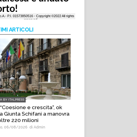
IMI ARTICOLI
IA BY ITALPRESS
 “Coesione e crescita”, ok
la Giunta Schifani a manovra
ltre 220 milioni
o, 06/08/2026
di Admin