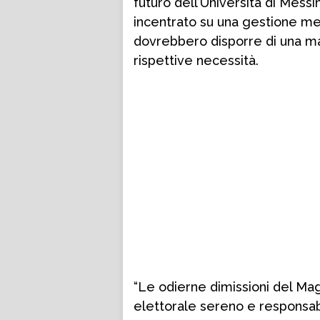
futuro dell’Università di Mess
incentrato su una gestione men
dovrebbero disporre di una ma
rispettive necessità.
“Le odierne dimissioni del Ma
elettorale sereno e responsabil