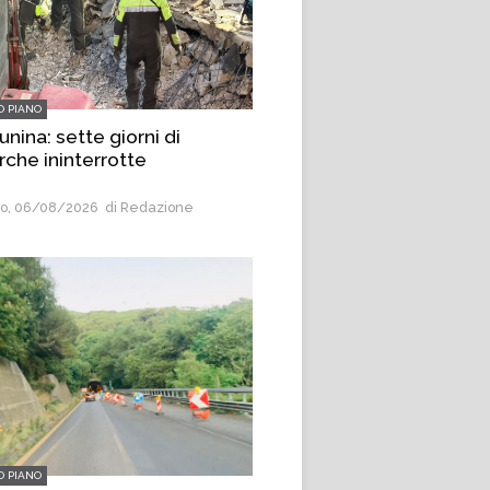
O PIANO
unina: sette giorni di
rche ininterrotte
o, 06/08/2026
di Redazione
O PIANO