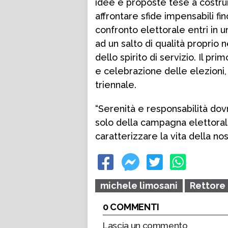
idee e proposte tese a costru
affrontare sfide impensabili fi
confronto elettorale entri in u
ad un salto di qualità proprio
dello spirito di servizio. Il pr
e celebrazione delle elezioni
triennale.
“Serenità e responsabilità do
solo della campagna elettoral
caratterizzare la vita della no
michele limosani
Rettore
0 COMMENTI
Lascia un commento