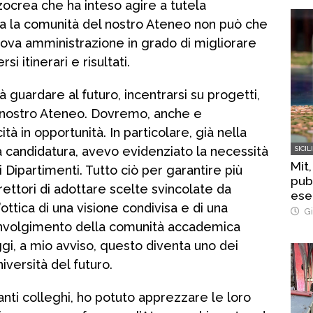
zocrea che ha inteso agire a tutela
tta la comunità del nostro Ateneo non può che
nuova amministrazione in grado di migliorare
i itinerari e risultati.
guardare al futuro, incentrarsi su progetti,
el nostro Ateneo. Dovremo, anche e
ità in opportunità. In particolare, già nella
ia candidatura, avevo evidenziato la necessità
SICIL
Mit,
Dipartimenti. Tutto ciò per garantire più
pub
rettori di adottare scelte svincolate da
ese
’ottica di una visione condivisa e di una
Str
Gi
involgimento della comunità accademica
gi, a mio avviso, questo diventa uno dei
niversità del futuro.
anti colleghi, ho potuto apprezzare le loro