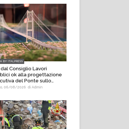
IA BY ITALPRESS
 dal Consiglio Lavori
blici ok alla progettazione
cutiva del Ponte sullo
etto
o, 06/08/2026
di Admin