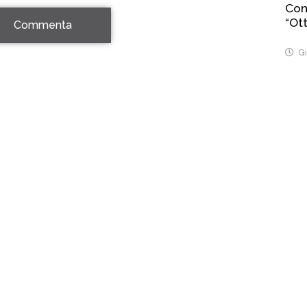
Con
“Ott
Commenta
Gi