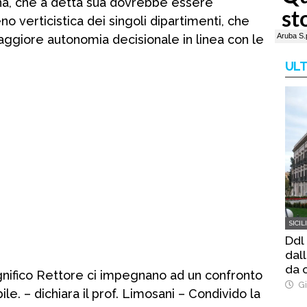
ina, che a detta sua dovrebbe essere
o verticistica dei singoli dipartimenti, che
ggiore autonomia decisionale in linea con le
ULT
SICIL
Ddl
dal
da o
gnifico Rettore ci impegnano ad un confronto
Gi
e. – dichiara il prof. Limosani – Condivido la