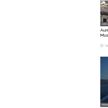
AREA
Aume
Mus
Ve
PRIM