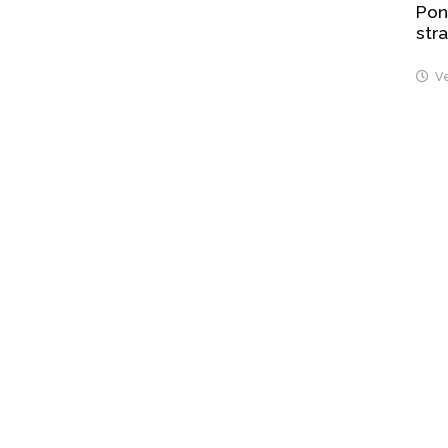
Pont
stra
Ve