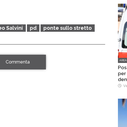
o Salvini
pd
ponte sullo stretto
AREA
Commenta
Pos
per
den
Ve