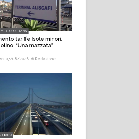
 METROPOLITANA
nto tariffe Isole minori,
olino: “Una mazzata”
n, 07/08/2026
di Redazione
O PIANO