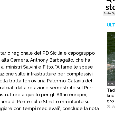
ULT
etario regionale del PD Sicilia e capogruppo
alla Camera, Anthony Barbagallo, che ha
i ministri Salvini e Fitto. “A farne le spese
lazione sulle infrastrutture per complessivi
 della tratta ferroviaria Palermo-Catania del
ITAL
tralciati dalla relazione semestrale sul Pnrr
Tad
astrutture a quello per gli Affari europei,
kno
oro
amo di Ponte sullo Stretto ma intanto su
Ve
aggiare con tempi medievali”, conclude la nota