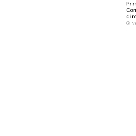
Pnrr
Com
di r
Ve