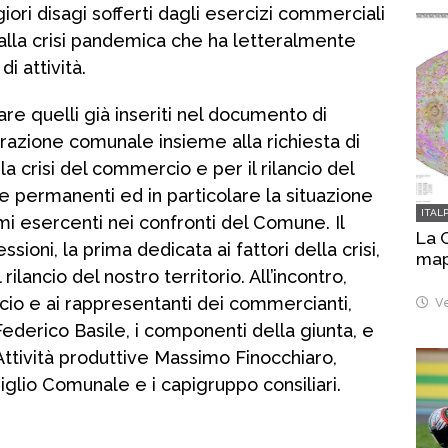
ori disagi sofferti dagli esercizi commerciali
 dalla crisi pandemica che ha letteralmente
i attività.
iare quelli già inseriti nel documento di
trazione comunale insieme alla richiesta di
 la crisi del commercio e per il rilancio del
permanenti ed in particolare la situazione
ITAL
i esercenti nei confronti del Comune. Il
La 
ssioni, la prima dedicata ai fattori della crisi,
map
ilancio del nostro territorio. All’incontro,
cio e ai rappresentanti dei commercianti,
Ve
ederico Basile, i componenti della giunta, e
 Attività produttive Massimo Finocchiaro,
siglio Comunale e i capigruppo consiliari.