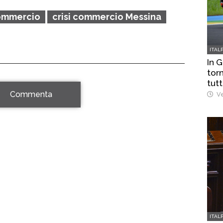
ommercio
crisi commercio Messina
ITAL
In 
torn
tutt
Commenta
Ve
ITAL