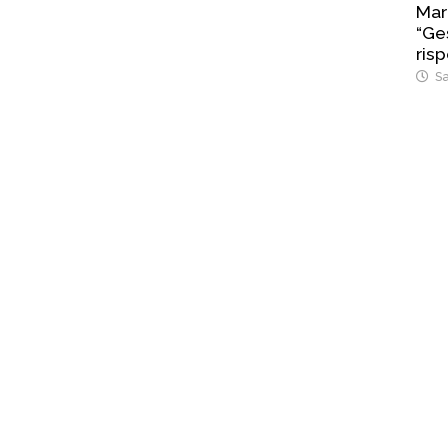
Mar
“Ges
risp
Sa