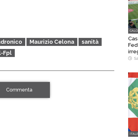
CALC
Cas
ndronico
Maurizio Celona
sanità
Fed
irr
l-Fpl
Sa
Commenta
ITAL