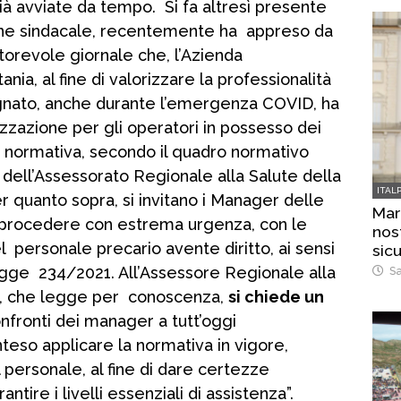
ià avviate da tempo. Si fa altresì presente
ione sindacale, recentemente ha appreso da
utorevole giornale che, l’Azienda
ia, al fine di valorizzare la professionalità
gnato, anche durante l’emergenza COVID, ha
izzazione per gli operatori in possesso dei
te normativa, secondo il quadro normativo
zo dell’Assessorato Regionale alla Salute della
ITAL
r quanto sopra, si invitano i Manager delle
Mar
 a procedere con estrema urgenza, con le
nost
l personale precario avente diritto, ai sensi
sic
gge 234/2021. All’Assessore Regionale alla
Sa
lo, che legge per conoscenza,
si chiede un
onfronti dei manager a tutt’oggi
teso applicare la normativa in vigore,
 personale, al fine di dare certezze
tire i livelli essenziali di assistenza”.