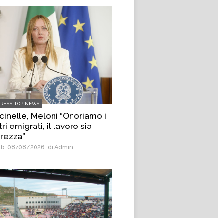
PRESS TOP NEWS
cinelle, Meloni “Onoriamo i
ri emigrati, il lavoro sia
urezza”
b, 08/08/2026
di Admin