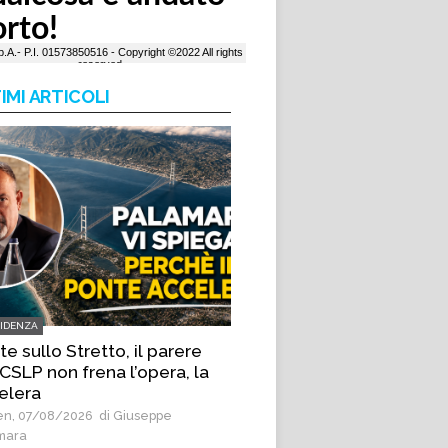
IMI ARTICOLI
VIDENZA
e sullo Stretto, il parere
CSLP non frena l’opera, la
elera
n, 07/08/2026
di Giuseppe
mara