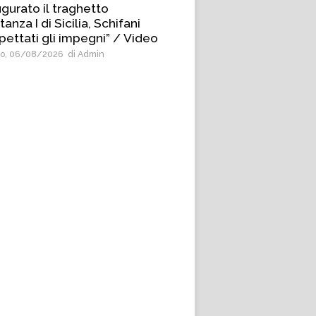
ugurato il traghetto
anza I di Sicilia, Schifani
pettati gli impegni” / Video
o, 06/08/2026
di Admin