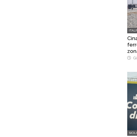
ITAL
Cina
ferr
zon
Gi
SICIL