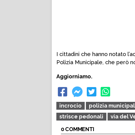
I cittadini che hanno notato l
Polizia Municipale, che però 
Aggiorniamo.
incrocio
polizia municipa
strisce pedonali
via del V
0 COMMENTI