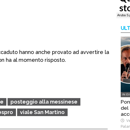
ULT
’accaduto hanno anche provato ad avvertire la
non ha al momento risposto.
IN E
le
posteggio alla messinese
Pont
del 
espro
viale San Martino
acc
Ve
Pala