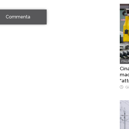
Commenta
ITAL
Cina
macc
“att
Gi