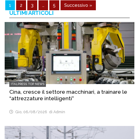
1
2
3
…
5
Successivo »
ULTIMI ARTICOLI
ITALPRESS TOP NEWS
Cina, cresce il settore macchinari, a trainare le
“attrezzature intelligenti”
Gio, 06/08/2026
di Admin