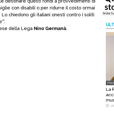
uole destinare questi fondi a provvedimenti di
lie con disabili o per ridurre il costo ormai
Lo chiedono gli italiani onesti contro i soliti
'”.
ULT
nese della Lega
Nino Germanà
.
ITAL
La 
acc
mus
Ve