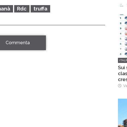
manà
Rdc
truffa
Commenta
ITAL
Sui
clas
cre
Ve