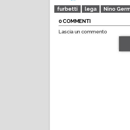
furbetti
lega
Nino Ger
0 COMMENTI
Lascia un commento
*
*