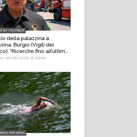
IA BY ITALPRESS
lo della palazzina a
ina, Burgio (Vigili del
o): “Ricerche fino all’ultimo
nello di materiale”
n, 07/08/2026
di Admin
PRESS TOP NEWS