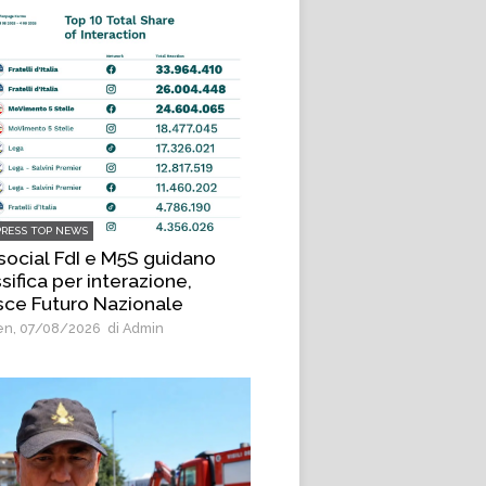
PRESS TOP NEWS
 social FdI e M5S guidano
sifica per interazione,
sce Futuro Nazionale
n, 07/08/2026
di Admin