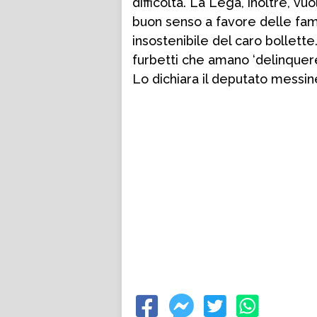
difficoltà. La Lega, inoltre, v
buon senso a favore delle famig
insostenibile del caro bollette. 
furbetti che amano ‘delinquere
Lo dichiara il deputato messi