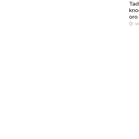
Tad
kno
oro
Ve