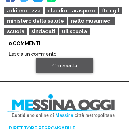
adriano rizza
claudio parasporo
flc cgil
ministero della salute
nello musumeci
scuola
sindacati
uil scuola
0 COMMENTI
Lascia un commento
Commenta
DIRETTORE RESPONSABILE