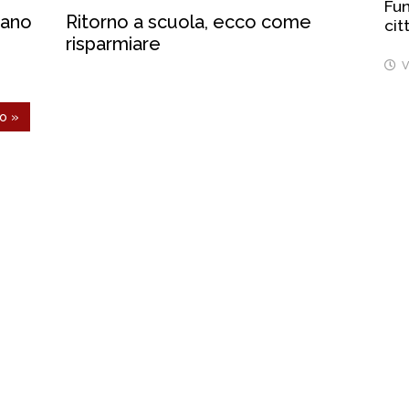
Fun
Ritorno a scuola, ecco come
cit
risparmiare
V
o »