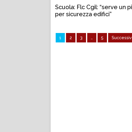
Scuola: Flc Cgil: “serve un piano
per sicurezza edifici”
1
2
3
…
5
Successiv