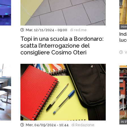
PRI
Mar, 12/11/2024 - 09:00
di red.me
Ind
Topi in una scuola a Bordonaro:
luc
scatta l’interrogazione del
consigliere Cosimo Oteri
V
IN 
Mer, 04/09/2024 - 10:44
di Redazione