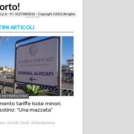
TIMI ARTICOLI
A METROPOLITANA
ento tariffe Isole minori,
olino: “Una mazzata”
en, 07/08/2026
di Redazione