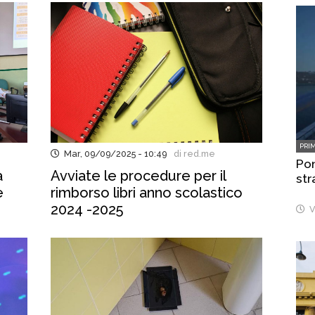
PRI
Mar, 09/09/2025 - 10:49
di red.me
Pon
a
Avviate le procedure per il
str
e
rimborso libri anno scolastico
2024 -2025
V
i