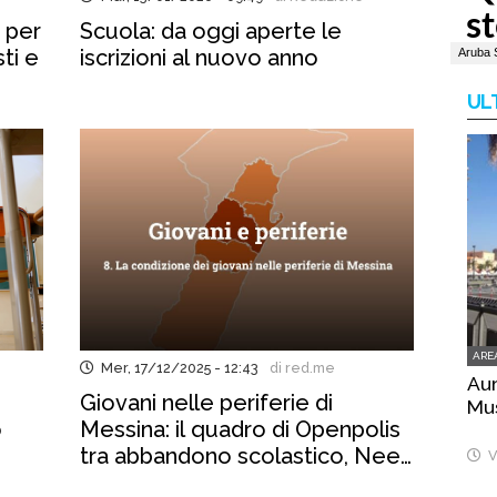
 per
Scuola: da oggi aperte le
ti e
iscrizioni al nuovo anno
UL
ARE
Mer, 17/12/2025 - 12:43
di red.me
Aum
Giovani nelle periferie di
Mus
o
Messina: il quadro di Openpolis
tra abbandono scolastico, Neet
V
e povertà educativa