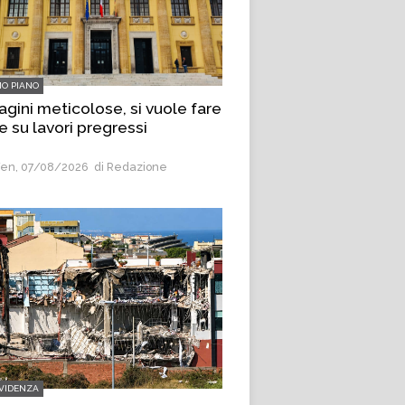
MO PIANO
agini meticolose, si vuole fare
e su lavori pregressi
en, 07/08/2026
di Redazione
EVIDENZA