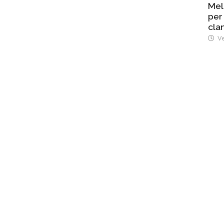
Mel
per
cla
Ve