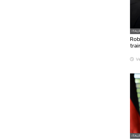
ITAL
Robo
trai
Ve
ITAL