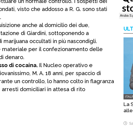
ttuare un normale controllo. I sospetti dei
fondati, visto che addosso a R. G. sono stati
.
uisizione anche al domicilio dei due,
ULT
tazione di Giardini, sottoponendo a
marijuana occultati in più nascondigli.
 materiale per il confezionamento delle
di denaro.
sso di cocaina.
Il Nucleo operativo e
ovanissimo, M. A. 18 anni, per spaccio di
urante un controllo, lo hanno colto in flagranza
 arresti domiciliari in attesa di rito
ITAL
La S
alle
Sa