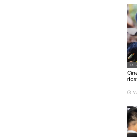
ITAL
Cina
rica
Ve