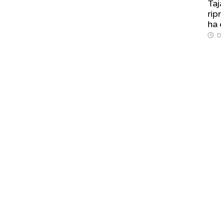
Taj
rip
ha 
D