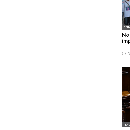
PRI
No 
imp
D
ITA