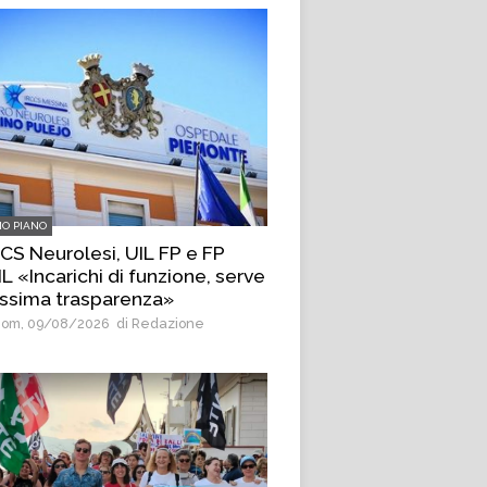
MO PIANO
CS Neurolesi, UIL FP e FP
L «Incarichi di funzione, serve
ssima trasparenza»
om, 09/08/2026
di Redazione