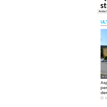
UL
IN 
Asp
per
de
D