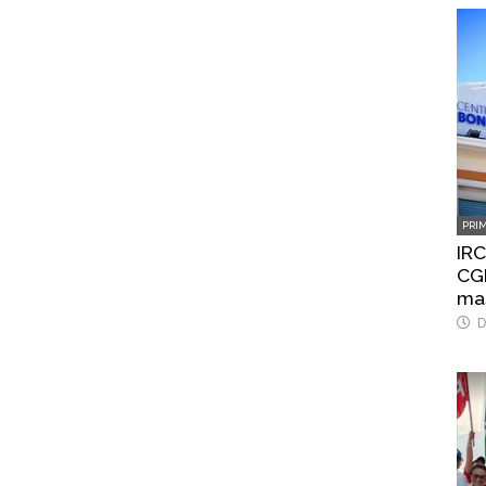
PRI
IRC
CGI
ma
D