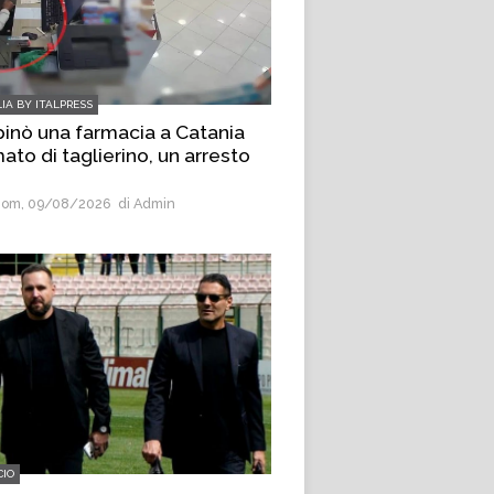
LIA BY ITALPRESS
inò una farmacia a Catania
ato di taglierino, un arresto
om, 09/08/2026
di Admin
CIO