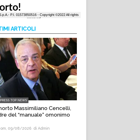
TIMI ARTICOLI
LPRESS TOP NEWS
morto Massimiliano Cencelli,
dre del “manuale” omonimo
om, 09/08/2026
di Admin