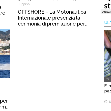
Luppino
a
OFFSHORE – La Motonautica
are
Internazionale presenzia la
UL
cerimonia di premiazione per
Schepici e Montavoci
ITA
E’ 
pa
 per
D
ommy