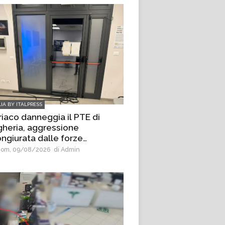
LIA BY ITALPRESS
iaco danneggia il PTE di
heria, aggressione
ngiurata dalle forze
l’ordine
om, 09/08/2026
di Admin