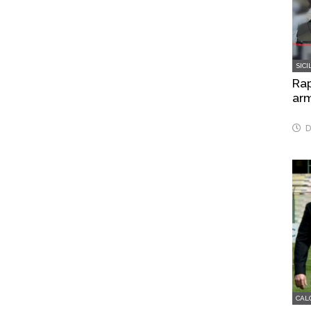
SICI
Rap
arm
D
CAL