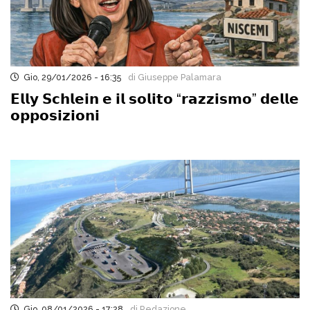
Gio, 29/01/2026 - 16:35
di Giuseppe Palamara
𝗘𝗹𝗹𝘆 𝗦𝗰𝗵𝗹𝗲𝗶𝗻 𝗲 𝗶𝗹 𝘀𝗼𝗹𝗶𝘁𝗼 “𝗿𝗮𝘇𝘇𝗶𝘀𝗺𝗼” 𝗱𝗲𝗹𝗹𝗲
𝗼𝗽𝗽𝗼𝘀𝗶𝘇𝗶𝗼𝗻𝗶
Gio, 08/01/2026 - 17:28
di Redazione