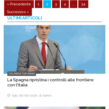
« Precedente
1
2
3
4
…
34
Successivo »
ULTIMI ARTICOLI
ITALPRESS TOP NEWS
La Spagna ripristina i controlli alle frontiere
con l’Italia
Sab, 08/08/2026
di Admin