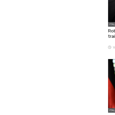
ITA
Rob
tra
V
ITA