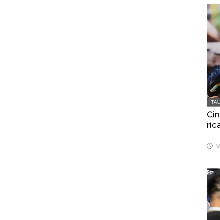
ITA
Cin
ric
V