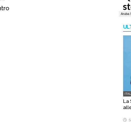
ntro
UL
ITA
La 
all
S