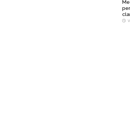
Mel
per
cla
V