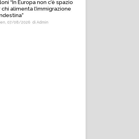
oni “In Europa non c’è spazio
 chi alimenta l’immigrazione
ndestina”
en, 07/08/2026
di Admin