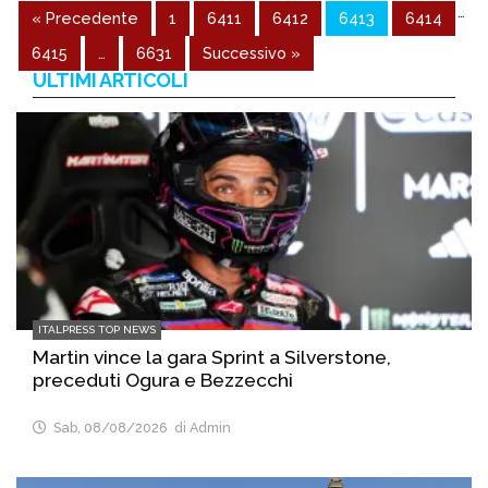
…
« Precedente
1
6411
6412
6413
6414
6415
…
6631
Successivo »
ULTIMI ARTICOLI
ITALPRESS TOP NEWS
Martin vince la gara Sprint a Silverstone,
preceduti Ogura e Bezzecchi
Sab, 08/08/2026
di Admin