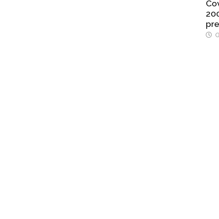
Cov
200
pre
G