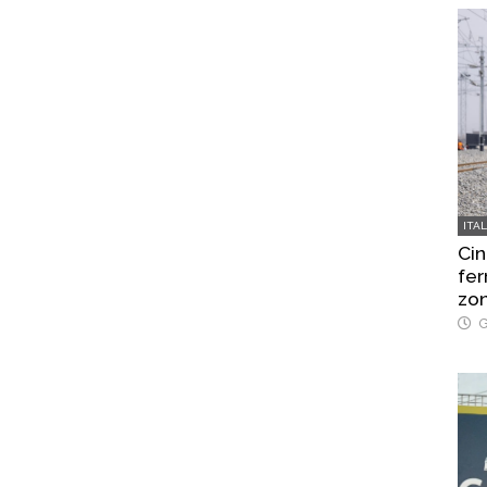
ITA
Cin
fer
zo
G