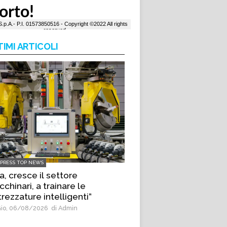
TIMI ARTICOLI
LPRESS TOP NEWS
a, cresce il settore
chinari, a trainare le
trezzature intelligenti”
io, 06/08/2026
di Admin