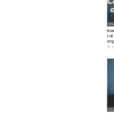
SICI
Ina
I d
imp
G
ITA