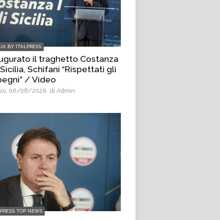
LIA BY ITALPRESS
ugurato il traghetto Costanza
i Sicilia, Schifani “Rispettati gli
egni” / Video
io, 06/08/2026
di Admin
LPRESS TOP NEWS