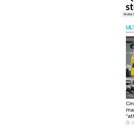
UL
ITA
Cin
mac
“at
G