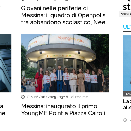
”
Giovani nelle periferie di
Messina: il quadro di Openpolis
tra abbandono scolastico, Neet
UL
e povertà educativa
ITA
Gio, 26/06/2025 - 13:18
di red.me
La 
ga
Messina: inaugurato il primo
all
one
YoungME Point a Piazza Cairoli
S
io