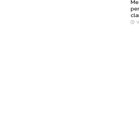
Mel
per
cla
V