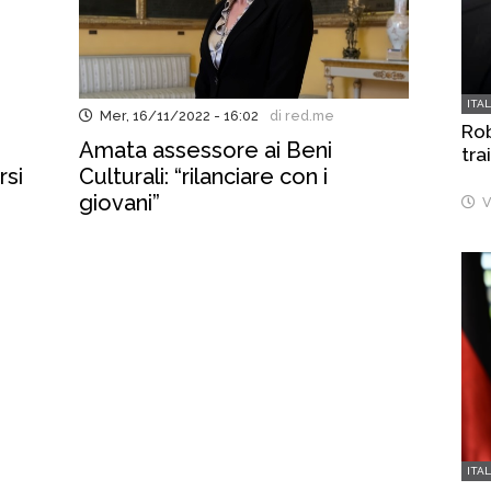
ITA
Mer, 16/11/2022 - 16:02
di red.me
Rob
Amata assessore ai Beni
tra
rsi
Culturali: “rilanciare con i
giovani”
V
ITA