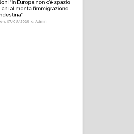
oni “In Europa non c’è spazio
 chi alimenta l’immigrazione
ndestina”
en, 07/08/2026
di Admin