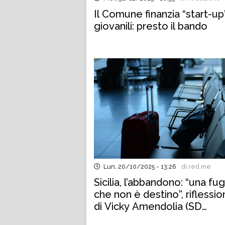
Il Comune finanzia “start-up
giovanili: presto il bando
Lun, 20/10/2025 - 13:26
di red.me
Sicilia, l’abbandono: “una fu
che non è destino”, riflessi
di Vicky Amendolia (SD
Socialdemocrazia) e Letter