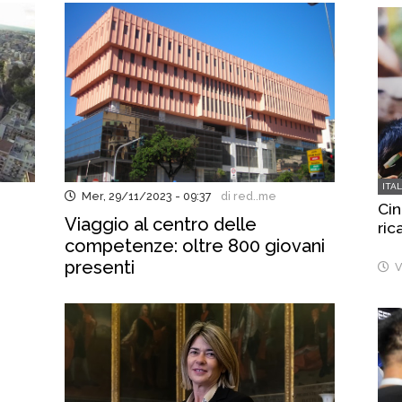
ITA
Mer, 29/11/2023 - 09:37
di red..me
Cin
Viaggio al centro delle
ric
competenze: oltre 800 giovani
presenti
V