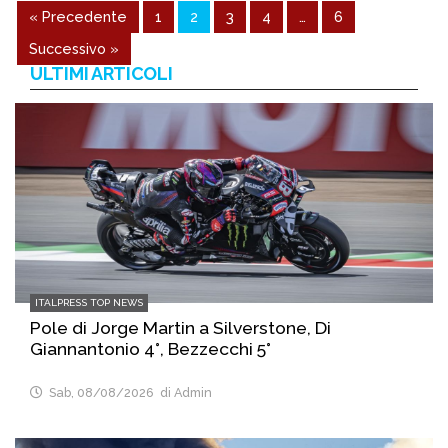
« Precedente
1
2
3
4
…
6
Successivo »
ULTIMI ARTICOLI
ITALPRESS TOP NEWS
Pole di Jorge Martin a Silverstone, Di
Giannantonio 4°, Bezzecchi 5°
Sab, 08/08/2026
di Admin