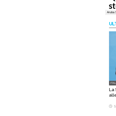
UL
ITA
La 
all
S