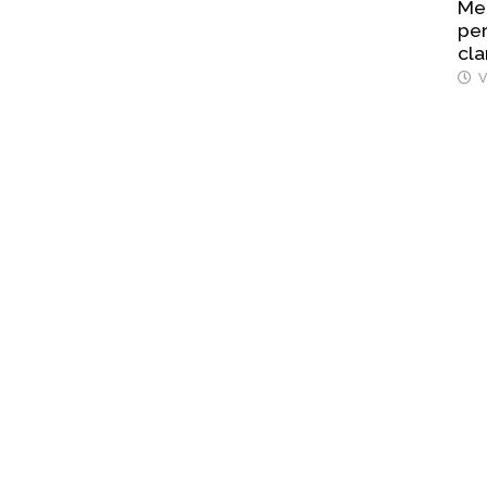
Mel
per
cla
V