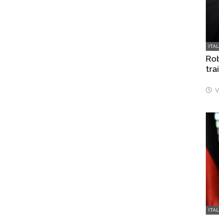
ITA
Rob
tra
V
ITA