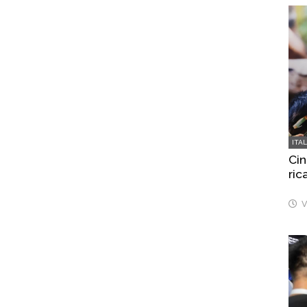
ITA
Cin
ric
V