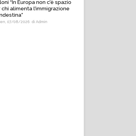
oni “In Europa non c’è spazio
 chi alimenta l’immigrazione
ndestina”
en, 07/08/2026
di Admin