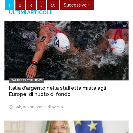
1
2
3
…
10
Successivo »
ULTIMI ARTICOLI
ITALPRESS TOP NEWS
Italia d’argento nella staffetta mista agli
Europei di nuoto di fondo
Sab, 08/08/2026
di Admin