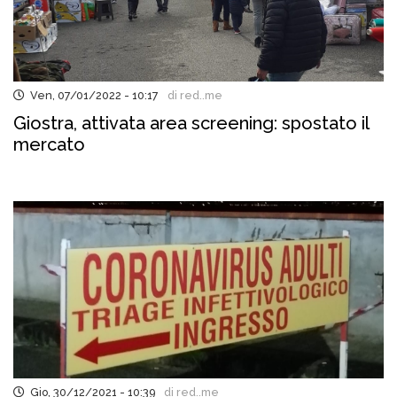
Ven, 07/01/2022 - 10:17
di red..me
Giostra, attivata area screening: spostato il
mercato
Gio, 30/12/2021 - 10:39
di red..me