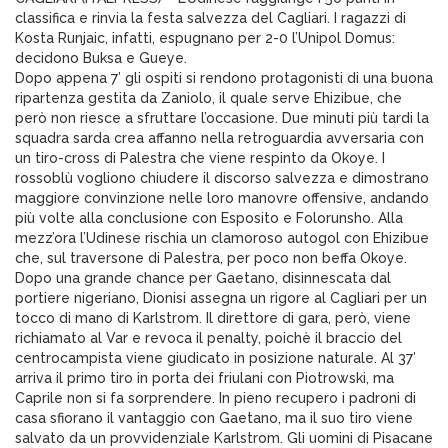
classifica e rinvia la festa salvezza del Cagliari. I ragazzi di
Kosta Runjaic, infatti, espugnano per 2-0 l’Unipol Domus:
decidono Buksa e Gueye.
Dopo appena 7′ gli ospiti si rendono protagonisti di una buona
ripartenza gestita da Zaniolo, il quale serve Ehizibue, che
però non riesce a sfruttare l’occasione. Due minuti più tardi la
squadra sarda crea affanno nella retroguardia avversaria con
un tiro-cross di Palestra che viene respinto da Okoye. I
rossoblù vogliono chiudere il discorso salvezza e dimostrano
maggiore convinzione nelle loro manovre offensive, andando
più volte alla conclusione con Esposito e Folorunsho. Alla
mezz’ora l’Udinese rischia un clamoroso autogol con Ehizibue
che, sul traversone di Palestra, per poco non beffa Okoye.
Dopo una grande chance per Gaetano, disinnescata dal
portiere nigeriano, Dionisi assegna un rigore al Cagliari per un
tocco di mano di Karlstrom. Il direttore di gara, però, viene
richiamato al Var e revoca il penalty, poichè il braccio del
centrocampista viene giudicato in posizione naturale. Al 37′
arriva il primo tiro in porta dei friulani con Piotrowski, ma
Caprile non si fa sorprendere. In pieno recupero i padroni di
casa sfiorano il vantaggio con Gaetano, ma il suo tiro viene
salvato da un provvidenziale Karlstrom. Gli uomini di Pisacane