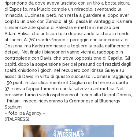
riprendono da dove aveva lasciato con un tiro a botta sicura
di Esposito, ma Mlacic compie un miracolo, sventando la
minaccia. L’Udinese, però, non resta a guardare e, dopo aver
colpito un palo con Zaniolo, al 56′ passa in vantaggio: Kamara
si inserisce alle spalle di Palestra e mette in mezzo per
Adam Buksa, che anticipa tutti depositando la sfera in fondo
al sacco. Al 76′ i sardi sfiorano il pareggio con un’incornata di
Dossena, ma Karlstrom riesce a togliere la palla dall’incrocio
dei pali. Nel finale i bianconeri vanno vicini al raddoppio in
contropiede con Davis, che trova l’opposizione di Caprile. Gli
ospiti, dopo la sospensione per dei presunti cori razzisti dagli
spalti, chiudono i giochi nel recupero con Idrissa Gueye su
assist di Davis. In virtù di questo successo l’Udinese raggiunge
i 50 punti in classifica, mentre il Cagliari resta fermo a quota
37 e rinvia l’appuntamento con la salvezza aritmetica. Nel
prossimo turno i sardi ospiteranno il Torino alla Unipol Domus;
i friulani, invece, riceveranno la Cremonese al Bluenergy
Stadium.
– foto Ipa Agency –
(ITALPRESS).