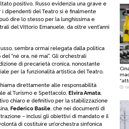
ultato positivo, Russo evidenzia una grave e
r i dipendenti del Teatro si è finalmente
i può dire lo stesso per la lunghissima e
rali del Vittorio Emanuele, da oltre vent’anni
usso, sembra ormai relegata dalla politica
del “né ora, né mai”. Gli orchestrali
ITAL
dizione di precarietà cronica, nonostante
Cina
e per la funzionalità artistica del Teatro.
macc
“att
chiama direttamente alle responsabilità
Gi
nale al Turismo e Spettacolo,
Elvira Amata
,
o chiaro e definitivo per la stabilizzazione
sina,
Federico Basile
, che nei documenti di
zione – inclusi gli obiettivi di mandato e il
volontà di costituire un’orchestra sinfonica