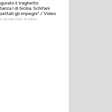
ugurato il traghetto
anza I di Sicilia, Schifani
pettati gli impegni” / Video
o, 06/08/2026
di Admin