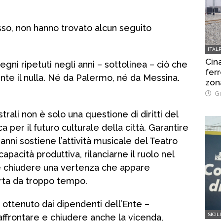
so, non hanno trovato alcun seguito
ITAL
Cina
egni ripetuti negli anni – sottolinea – ciò che
ferr
te il nulla. Né da Palermo, né da Messina.
zon
Gi
trali non è solo una questione di diritti del
 per il futuro culturale della città. Garantire
 anni sostiene l’attività musicale del Teatro
apacità produttiva, rilanciarne il ruolo nel
e chiudere una vertenza che appare
rta da troppo tempo.
 ottenuto dai dipendenti dell’Ente –
SICIL
ffrontare e chiudere anche la vicenda,