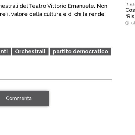
Ina
chestrali del Teatro Vittorio Emanuele. Non
Cost
ire il valore della cultura e di chi la rende
“Ris
Gi
nti
Orchestrali
partito democratico
Commenta