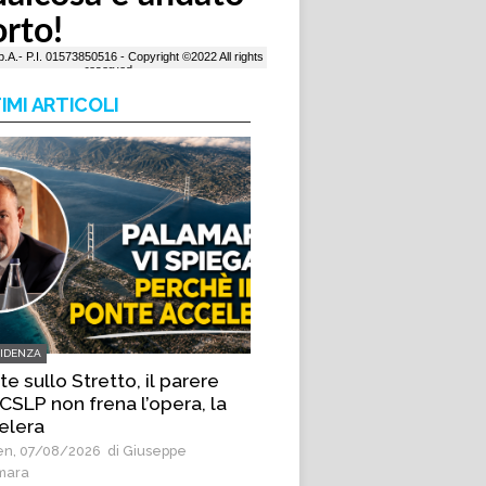
IMI ARTICOLI
VIDENZA
e sullo Stretto, il parere
CSLP non frena l’opera, la
elera
n, 07/08/2026
di Giuseppe
mara