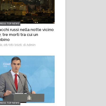
PRESS TOP NEWS
cchi russi nella notte vicino
, tre morti tra cui un
bino
b, 08/08/2026
di Admin
PRESS TOP NEWS