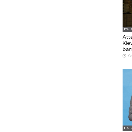
ITAL
Atta
Kiev
bam
Sa
ITAL