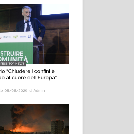
PRESS TOP NEWS
io “Chiudere i confini è
po al cuore dell’Europa”
b, 08/08/2026
di Admin