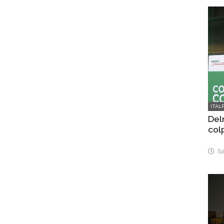
ITAL
Delr
col
Sa