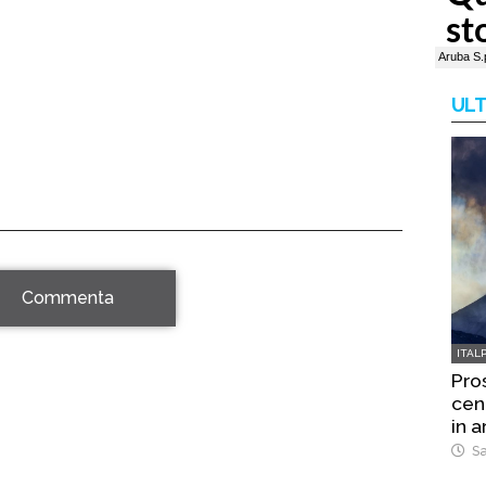
ULT
Commenta
ITAL
Pro
cene
in a
Sa