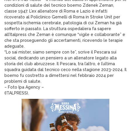
condizioni di salute del tecnico boemo Zdenek Zeman,
classe 1947. L’ex allenatore di Roma e Lazio è infatti
ricoverato al Policlinico Gemelli di Roma in Stroke Unit per
sospetta ischemia cerebrale, patologia di cui Zeman ha già
sofferto in passato. La struttura ospedaliera fa sapere
all’Italpress che Zeman è comunque “vigile e collaborante” e
che sta proseguendo gli accertamenti, ricevendo le terapie
adeguate.
“Lo sai mister, siamo sempre con te”, scrive il Pescara sui
social, dedicando un pensiero a un allenatore legato alla
storia del club abruzzese. Il Pescara, tra l’altro, è l’ultima
squadra guidata dal tecnico ceco nella stagione 2023-2024. Il
boemo fu costretto a dimettersi nel febbraio 2024 per
problemi di salute.
– Foto Ipa Agency –
(ITALPRESS).