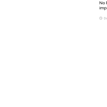
No 
imp
Do