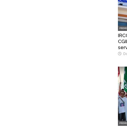
PRIM
IRC
CGIL
ser
Do
PRIM