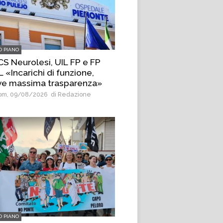
O PIANO
CS Neurolesi, UIL FP e FP
 «Incarichi di funzione,
ve massima trasparenza»
m, 09/08/2026
di Redazione
O PIANO