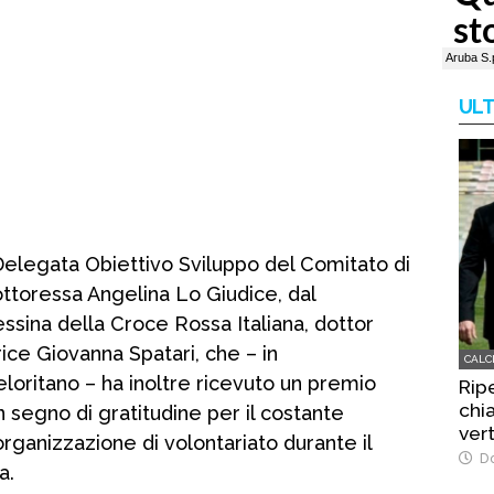
ULT
a Delegata Obiettivo Sviluppo del Comitato di
ttoressa Angelina Lo Giudice, dal
sina della Croce Rossa Italiana, dottor
ice Giovanna Spatari, che – in
CALC
loritano – ha inoltre ricevuto un premio
Rip
chi
 segno di gratitudine per il costante
vert
organizzazione di volontariato durante il
Do
a.