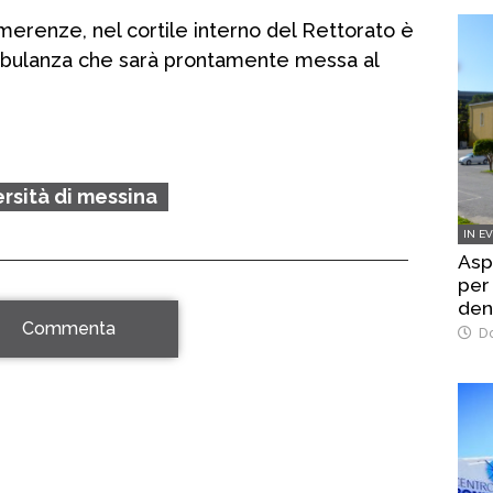
renze, nel cortile interno del Rettorato è
mbulanza che sarà prontamente messa al
ersità di messina
IN E
Asp
per 
den
Commenta
Do