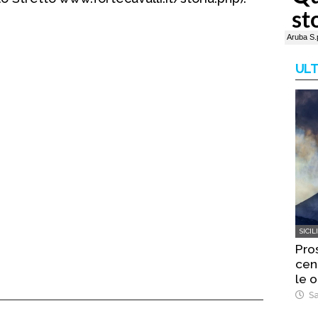
ULT
SICIL
Pro
cen
le o
Sa