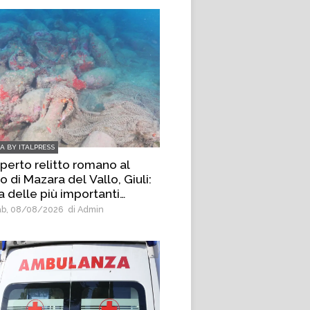
IA BY ITALPRESS
perto relitto romano al
o di Mazara del Vallo, Giuli:
a delle più importanti
perte archeologiche
b, 08/08/2026
di Admin
acquee degli ultimi anni”