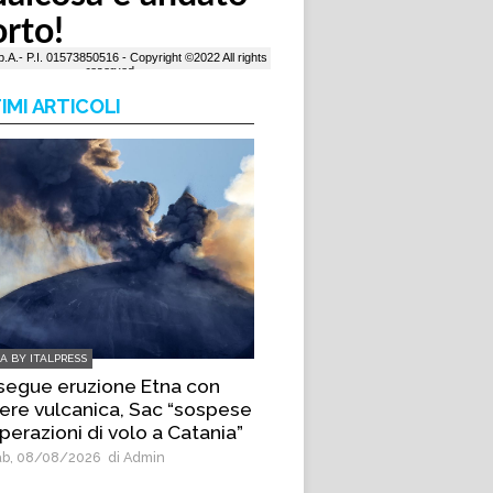
IMI ARTICOLI
IA BY ITALPRESS
segue eruzione Etna con
ere vulcanica, Sac “sospese
perazioni di volo a Catania”
b, 08/08/2026
di Admin