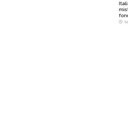
Ital
mist
fon
Sa