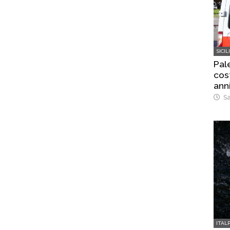
SICIL
Pal
cost
ann
Sa
ITAL