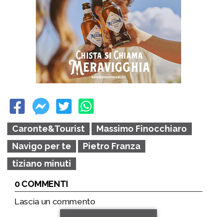
Caronte&Tourist
Massimo Finocchiaro
Navigo per te
Pietro Franza
tiziano minuti
0 COMMENTI
Lascia un commento