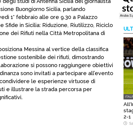
egli studi di Antenna Sicilia del giornalista
ione Buongiorno Sicilia, parlando
dì 1° febbraio alle ore 9.30 a Palazzo
 Sfide in Sicilia: Riduzione, Riutilizzo, Riciclo
ULT
ne dei Rifiuti nella Città Metropolitana di
posiziona Messina al vertice della classifica
tione sostenibile dei rifiuti, dimostrando
aborazione si possono raggiungere obiettivi
dinanza sono invitati a partecipare all’evento
 condividere le esperienze virtuose di
uti e illustrare la strada percorsa per
ificativi.
ITAL
All’
sta
2-1
Sa