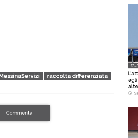
ITAL
L’az
MessinaServizi
raccolta differenziata
agli
alt
Sa
Commenta