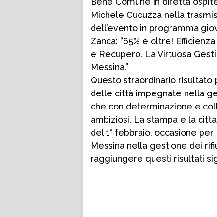
Bene Comune in diretta ospite d
Michele Cucuzza nella trasmiss
dell’evento in programma giove
Zanca: “65% e oltre! Efficienza e
e Recupero. La Virtuosa Gestio
Messina.”
Questo straordinario risultato 
delle città impegnate nella ges
che con determinazione e coll
ambiziosi. La stampa e la citta
del 1° febbraio, occasione per
Messina nella gestione dei rifi
raggiungere questi risultati sign