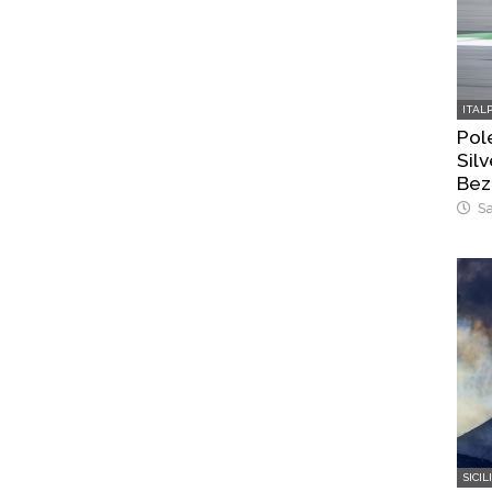
ITAL
Pol
Silv
Bez
Sa
SICIL