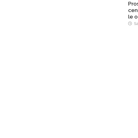
Pro
cen
le o
Sa