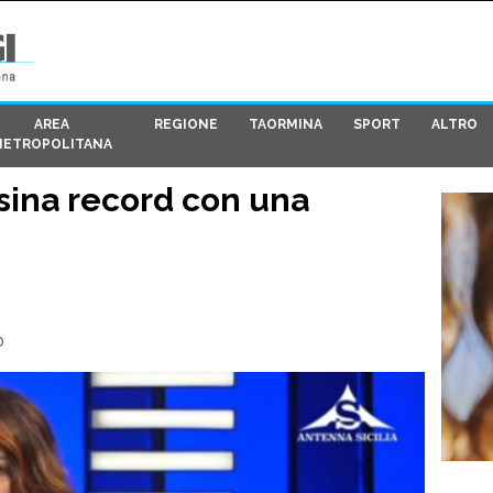
AREA
REGIONE
TAORMINA
SPORT
ALTRO
METROPOLITANA
ssina record con una
0