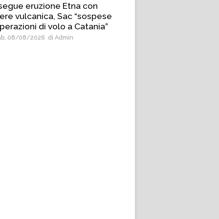
segue eruzione Etna con
ere vulcanica, Sac “sospese
perazioni di volo a Catania”
b, 08/08/2026
di Admin