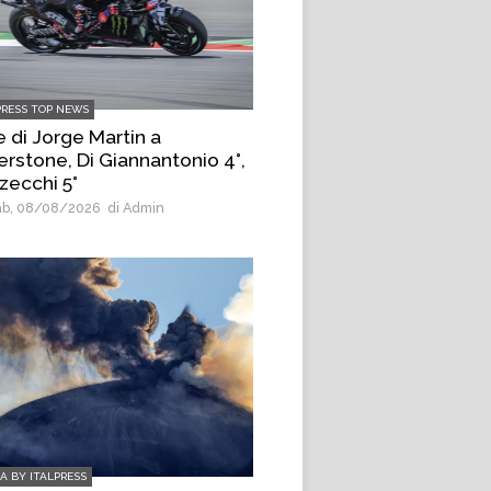
PRESS TOP NEWS
e di Jorge Martin a
erstone, Di Giannantonio 4°,
zecchi 5°
b, 08/08/2026
di Admin
IA BY ITALPRESS