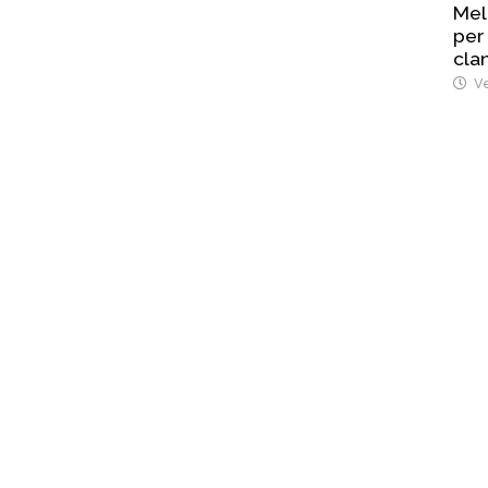
Mel
per
cla
Ve