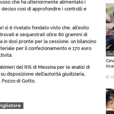
voso che ha ulteriormente alimentato i
 deciso così di approfondire i controlli e
ari si è rivelato fondato visto che, all’esito
 trovati e sequestrati oltre 80 grammi di
sa in dosi pronte per la cessione, un bilancino
materiale per il confezionamento e 170 euro
tività.
ITAL
Cina
rica
binieri del RIS di Messina per le analisi di
u disposizione dell’autorità giudiziaria,
Ve
a Pozzo di Gotto.
igliatore