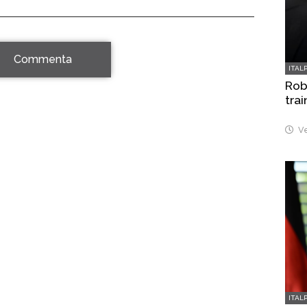
Commenta
ITAL
Robo
trai
Ve
ITAL