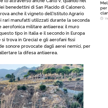
he lo attraversò anche Carlo V, quando nel
Mel
i benedettini di San Placido di Calonerò.
per
cla
rova anche il vigneto dell’Istituto Agrario
Ve
i rari manufatti utilizzati durante la seconda
 aerofonica militare antiaerea: il muro
uesto tipo in Italia e il secondo in Europa
si trova in Grecia) e gli aerofani fissi
nde sonore provocate dagli aerei nemici, per
llertare la difesa antiaerea.