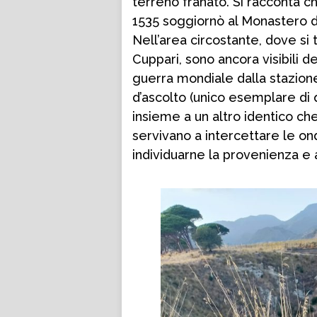
terreno franato. Si racconta c
1535 soggiornò al Monastero de
Nell’area circostante, dove si t
Cuppari, sono ancora visibili de
guerra mondiale dalla stazione
d’ascolto (unico esemplare di q
insieme a un altro identico che 
servivano a intercettare le o
individuarne la provenienza e a