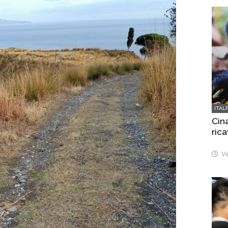
ITAL
Cina
rica
Ve