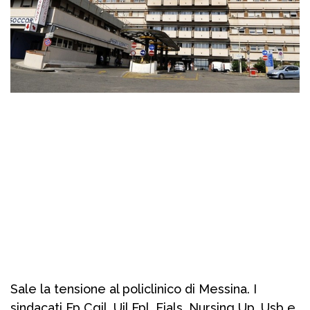
Sale la tensione al policlinico di Messina. I
sindacati Fp Cgil, Uil Fpl, Fials, Nursing Up, Usb e