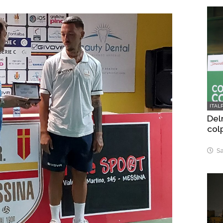
ITAL
Delr
col
Sa