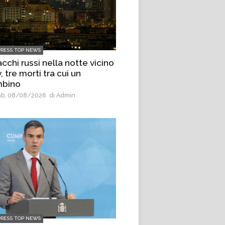
PRESS TOP NEWS
cchi russi nella notte vicino
, tre morti tra cui un
bino
b, 08/08/2026
di Admin
PRESS TOP NEWS