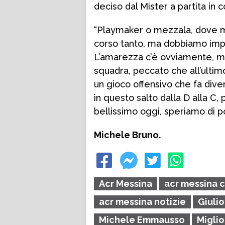
deciso dal Mister a partita in c
“Playmaker o mezzala, dove mi
corso tanto, ma dobbiamo impar
L’amarezza c’è ovviamente, m
squadra, peccato che all’ultimo
un gioco offensivo che fa diver
in questo salto dalla D alla C, 
bellissimo oggi, speriamo di por
Michele Bruno.
Acr Messina
acr messina c
acr messina notizie
Giulio
Michele Emmausso
Migli