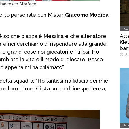
Francesco Straface
porto personale con Mister
Giacomo Modica
ITAL
Atta
hé so che piazza è Messina e che allenatore
Kiev
r e noi cerchiamo di rispondere alla grande
bam
re grandi cose noi giocatori e i tifosi. Ho
Sa
mbiato la vita e il modo di giocare. Posso
ato appena mi ha chiamato”.
 della squadra: “Ho tantissima fiducia dei miei
 e loro di me. Ci sta un po’ di inesperienza,
ITAL