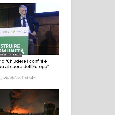
PRESS TOP NEWS
io “Chiudere i confini è
po al cuore dell’Europa”
b, 08/08/2026
di Admin