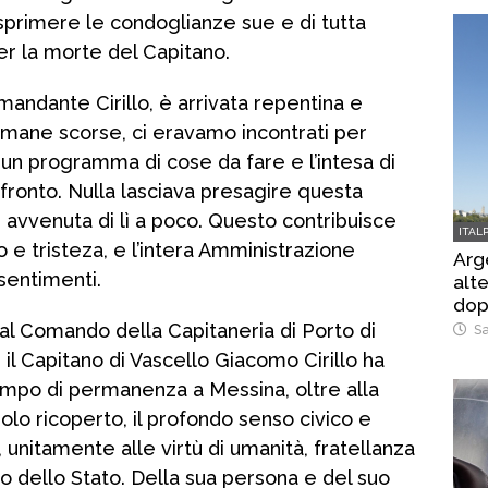
sprimere le condoglianze sue e di tutta
r la morte del Capitano.
mandante Cirillo, è arrivata repentina e
timane scorse, ci eravamo incontrati per
n un programma di cose da fare e l’intesa di
nfronto. Nulla lasciava presagire questa
vvenuta di lì a poco. Questo contribuisce
ITAL
 tristeza, e l’intera Amministrazione
Arg
sentimenti.
alte
dop
 al Comando della Capitaneria di Porto di
Sa
l Capitano di Vascello Giacomo Cirillo ha
mpo di permanenza a Messina, oltre alla
lo ricoperto, il profondo senso civico e
, unitamente alle virtù di umanità, fratellanza
io dello Stato. Della sua persona e del suo