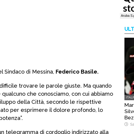
ULT
del Sindaco di Messina,
Federico Basile.
ifficile trovare le parole giuste. Ma quando
sce qualcuno che conosciamo, con cui abbiamo
ITAL
luppo della Città, secondo le rispettive
Mart
to per esprimere il dolore profondo, lo
Sil
Bez
mpotenza”.
Sa
un telegramma di cordoglio indirizzato alla