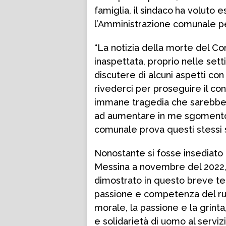
famiglia, il sindaco
ha voluto e
l’Amministrazione comunale pe
“La notizia della morte del Co
inaspettata, proprio nelle set
discutere di alcuni aspetti co
rivederci per proseguire il co
immane tragedia che sarebbe a
ad aumentare in me sgomento e
comunale prova questi stessi 
Nonostante
si fosse insediato
Messina a novembre del 2022, i
dimostrato in questo breve te
passione e competenza del ruo
morale, la passione e la grinta
e solidarietà di uomo al serviz