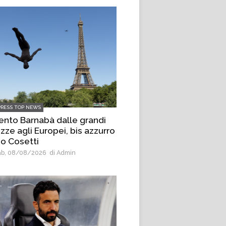
PRESS TOP NEWS
ento Barnabà dalle grandi
zze agli Europei, bis azzurro
o Cosetti
b, 08/08/2026
di Admin