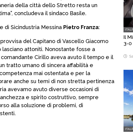
neria della città dello Stretto resta un
tima”, concludeva il sindaco Basile.
e di Sicindustria Messina
Pietro Franza
:
ITAL
Il 
mprovvisa del Capitano di Vascello Giacomo
3-0
o lasciano attoniti. Nonostante fosse a
Sa
 comandante Cirillo aveva avuto il tempo e il
n tratto umano di sincera affabilità e
a competenza mai ostentata e per la
borare anche su temi di non stretta pertinenza
ria avevamo avuto diverse occasioni di
ranchezza e spirito costruttivo, sempre
rso alla soluzione di problemi, di
stenti.
ITAL