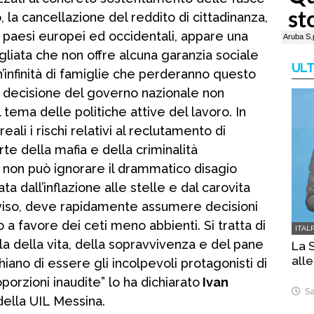
, la cancellazione del reddito di cittadinanza,
 i paesi europei ed occidentali, appare una
iata che non offre alcuna garanzia sociale
ULT
un’infinità di famiglie che perderanno questo
 decisione del governo nazionale non
 tema delle politiche attive del lavoro. In
li i rischi relativi al reclutamento di
e della mafia e della criminalità
 non può ignorare il drammatico disagio
ta dall’inflazione alle stelle e dal carovita
vviso, deve rapidamente assumere decisioni
a favore dei ceti meno abbienti. Si tratta di
ITAL
rla della vita, della sopravvivenza e del pane
La S
alle
iano di essere gli incolpevoli protagonisti di
orzioni inaudite” lo ha dichiarato
Ivan
Sa
ella UIL Messina.