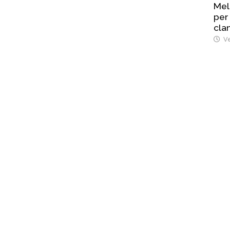
Mel
per
cla
Ve