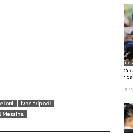
ITAL
Cina
rica
Ve
eloni
ivan tripodi
l Messina