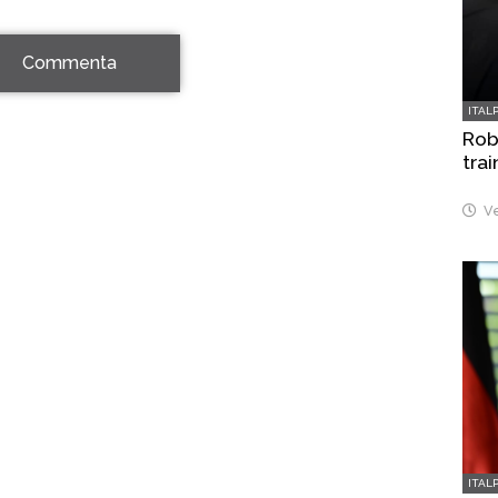
Commenta
ITAL
Robo
trai
Ve
ITAL