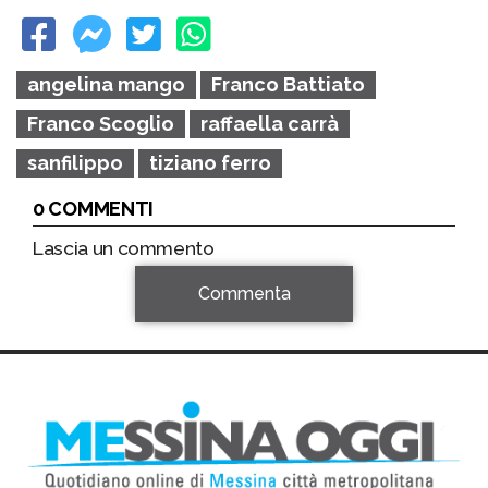
angelina mango
Franco Battiato
Franco Scoglio
raffaella carrà
sanfilippo
tiziano ferro
0 COMMENTI
Lascia un commento
Commenta