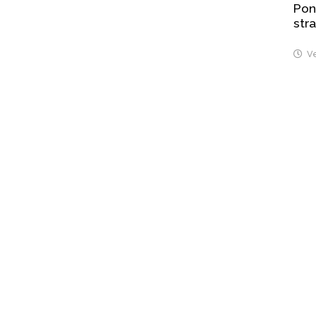
Pont
stra
Ve