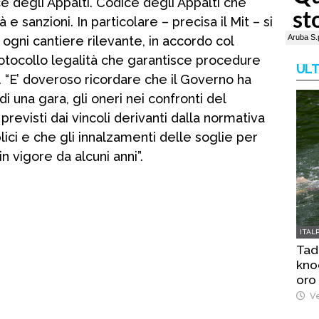
 degli Appalti. Codice degli Appalti che
 sanzioni. In particolare – precisa il Mit – si
gni cantiere rilevante, in accordo col
Protocollo legalità che garantisce procedure
ULT
i”. “E’ doveroso ricordare che il Governo ha
 di una gara, gli oneri nei confronti del
revisti dai vincoli derivanti dalla normativa
blici e che gli innalzamenti delle soglie per
in vigore da alcuni anni”.
ITAL
Tad
kno
oro
Ve