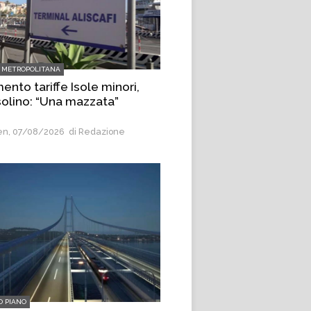
 METROPOLITANA
nto tariffe Isole minori,
olino: “Una mazzata”
n, 07/08/2026
di Redazione
O PIANO