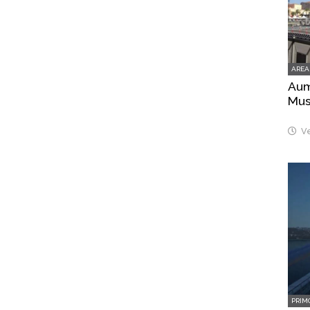
AREA
Aume
Mus
Ve
PRIM