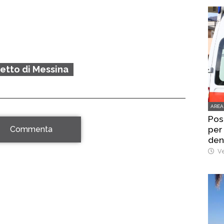
retto di Messina
AREA
Pos
per
Commenta
den
Ve