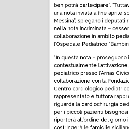
ben potrà partecipare”. “Tutt
una nota inviata a fine aprile 
Messina”, spiegano i deputati re
nella nota incriminata – cessera
collaborazione in ambito pediat
l’Ospedale Pediatrico “Bambin
“In questa nota – proseguono i
contestualmente l’attivazione, 
pediatrico presso l’Arnas Civico
collaborazione con la Fondazio
Centro cardiologico pediatric
rappresentato e tuttora rappr
riguarda la cardiochirurgia ped
per i piccoli pazienti bisognos
riporterà all’ordine del giorno
costringerà le famiglie sicilia