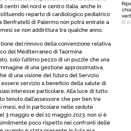
Rip
 centri del nord e centro Italia, anche in
chi
istituendo reparto di cardiologico pediatrico
vert
na Benfratelli di Palermo non potrà entrate a
Do
 mesi se non addirittura tra qualche anno.
tione del rinnovo della convenzione relativa
rico del Mediterraneo di Taormina
to, solo l’ultimo pezzo di un puzzle che una
’immagine di una gestione approssimativa,
 di una visione del futuro del Servizio
essere servizio a beneficio della salute di
lsiasi interesse particolare. Alla luce di tutto
o tenuto dall’assessore che per ben tre
i mesi, ed in particolare nelle sedute
el 3 maggio e del 10 maggio 2023, non si è
imilmente poco rispetto nei confronti delle
e quando è stata presente in Aula era