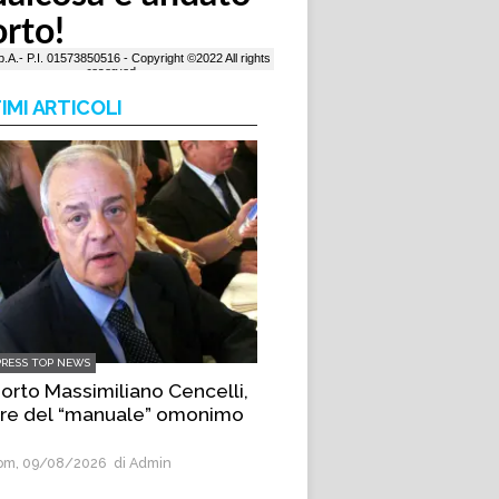
IMI ARTICOLI
PRESS TOP NEWS
morto Massimiliano Cencelli,
re del “manuale” omonimo
m, 09/08/2026
di Admin