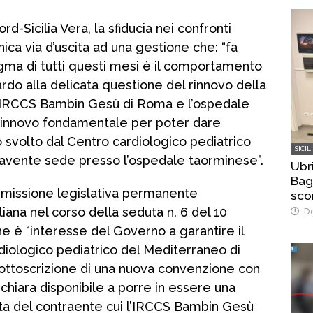
d-Sicilia Vera, la sfiducia nei confronti
ica via d’uscita ad una gestione che: “fa
igma di tutti questi mesi è il comportamento
ardo alla delicata questione del rinnovo della
l’IRCCS Bambin Gesù di Roma e l’ospedale
 rinnovo fondamentale per poter dare
o svolto dal Centro cardiologico pediatrico
SICIL
avente sede presso l’ospedale taorminese”.
Ubr
Bag
mmissione legislativa permanente
sco
dell
iana nel corso della seduta n. 6 del 10
Do
e è “interesse del Governo a garantire il
iologico pediatrico del Mediterraneo di
ottoscrizione di una nuova convenzione con
dichiara disponibile a porre in essere una
lta del contraente cui l’IRCCS Bambin Gesù