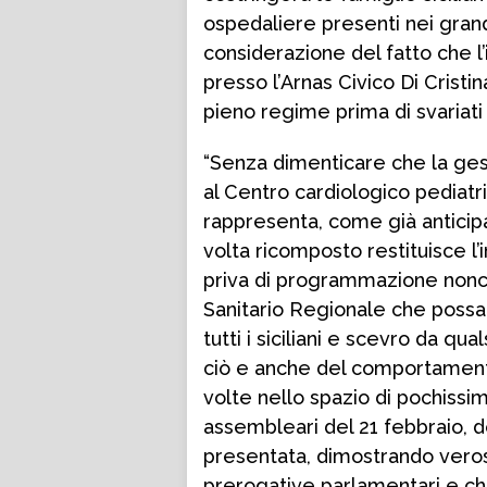
ospedaliere presenti nei grandi
considerazione del fatto che l’
presso l’Arnas Civico Di Cristi
pieno regime prima di svariati
“Senza dimenticare che la ges
al Centro cardiologico pediat
rappresenta, come già anticipa
volta ricomposto restituisce l
priva di programmazione nonché
Sanitario Regionale che possa 
tutti i siciliani e scevro da qua
ciò e anche del comportament
volte nello spazio di pochissim
assembleari del 21 febbraio, d
presentata, dimostrando veros
prerogative parlamentari e ch