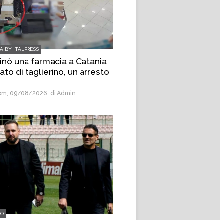
IA BY ITALPRESS
inò una farmacia a Catania
to di taglierino, un arresto
m, 09/08/2026
di Admin
IO