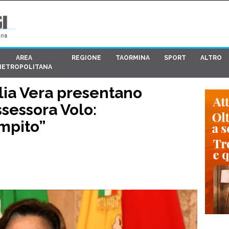
AREA
REGIONE
TAORMINA
SPORT
ALTRO
METROPOLITANA
lia Vera presentano
ssessora Volo:
mpito”