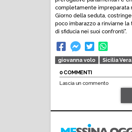
completamente impreparata rigua
Giorno della seduta, costring
poco imbarazzo a rinviarne la t
di sfiducia nei suoi confronti”.
giovanna volo
Sicilia Vera
0 COMMENTI
Lascia un commento