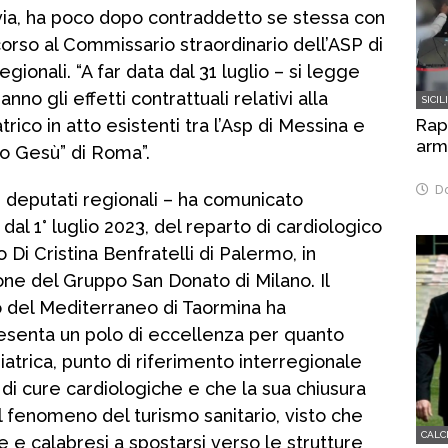
avia, ha poco dopo contraddetto se stessa con
scorso al Commissario straordinario dell’ASP di
gionali. “A far data dal 31 luglio – si legge
nno gli effetti contrattuali relativi alla
SICIL
Rap
rico in atto esistenti tra l’Asp di Messina e
arma
o Gesù” di Roma”.
Do
 deputati regionali – ha comunicato
dal 1° luglio 2023, del reparto di cardiologico
 Di Cristina Benfratelli di Palermo, in
ne del Gruppo San Donato di Milano. Il
o del Mediterraneo di Taormina ha
esenta un polo di eccellenza per quanto
iatrica, punto di riferimento interregionale
i di cure cardiologiche e che la sua chiusura
 il fenomeno del turismo sanitario, visto che
CALC
ne e calabresi a spostarsi verso le strutture