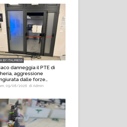
IA BY ITALPRESS
iaco danneggia il PTE di
heria, aggressione
ngiurata dalle forze
’ordine
m, 09/08/2026
di Admin